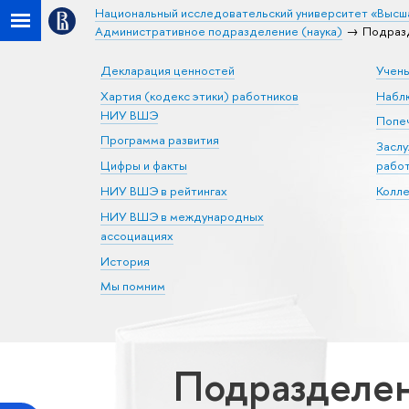
Национальный исследовательский университет «Высш
Административное подразделение (наука)
Подразд
Декларация ценностей
Учен
Хартия (кодекс этики) работников
Набл
НИУ ВШЭ
Попеч
Программа развития
Засл
Цифры и факты
рабо
НИУ ВШЭ в рейтингах
Колл
НИУ ВШЭ в международных
ассоциациях
История
Мы помним
Подразделен