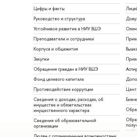
Цифры и факты
Лице
Руководство и структура
Дову
Устойчивое развитие в НИУ ВШЭ
Олим
Преподаватели и сотрудники
Прие
Корпуса и общежития
Вышк
Закупки
Прие
Обращения граждан в НИУ ВШЭ
Аспи
Фонд целевого капитала
Допо
Противодействие коррупции
Цент
Сведения о доходах, расходах, об
Бизн
имуществе и обязательствах
Обра
имущественного характера
Обрат
Сведения об образовательной
полу
организации
Людям с ограниченными возможностями