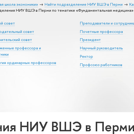
ая школа экономики»
Найти подразделение НИУ ВШЭ в Перми
Ка
еления НИУ ВШЭ в Перми по тематике «Фундаментальная медицина»
ый совет
Преподаватели и сотрудник
юдательный совет
Почетные профессора
ительский совет
Президент
уженные профессора и
Научный руководитель
тники
Ректор
егия ординарных профессоров
Профсоюз работников
ия НИУ ВШЭ в Перми 