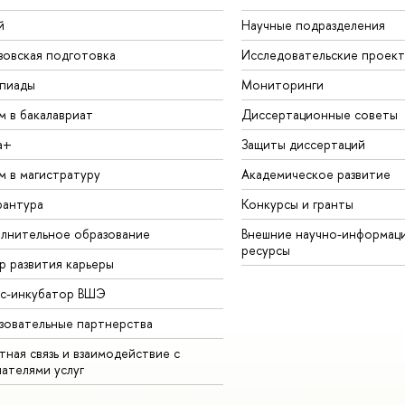
й
Научные подразделения
зовская подготовка
Исследовательские проек
пиады
Мониторинги
м в бакалавриат
Диссертационные советы
а+
Защиты диссертаций
м в магистратуру
Академическое развитие
рантура
Конкурсы и гранты
лнительное образование
Внешние научно-информац
ресурсы
р развития карьеры
ес-инкубатор ВШЭ
зовательные партнерства
ная связь и взаимодействие с
чателями услуг