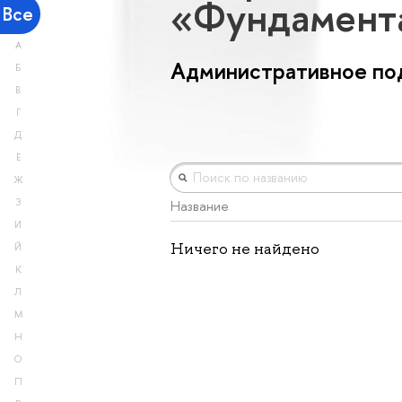
«Фундамент
Все
А
Административное под
Б
В
Г
Д
Е
Ж
З
Название
И
Ничего не найдено
Й
К
Л
М
Н
О
П