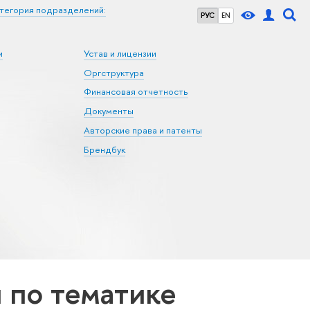
тегория подразделений:
РУС
EN
и
Устав и лицензии
Оргструктура
Финансовая отчетность
Документы
Авторские права и патенты
Брендбук
по тематике