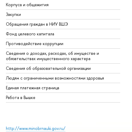
Корпуса и общежития
Вы
Закупки
Пр
Обращения граждан в НИУ ВШЭ
Ас
Фонд целевого капитала
До
Противодействие коррупции
Це
Сведения о доходах, расходах, об имуществе и
Би
обязательствах имущественного характера
Об
Сведения об образовательной организации
Об
Людям с ограниченными возможностями здоровья
Единая платежная страница
Работа в Вышке
http://www.minobrnauki.gov.ru/