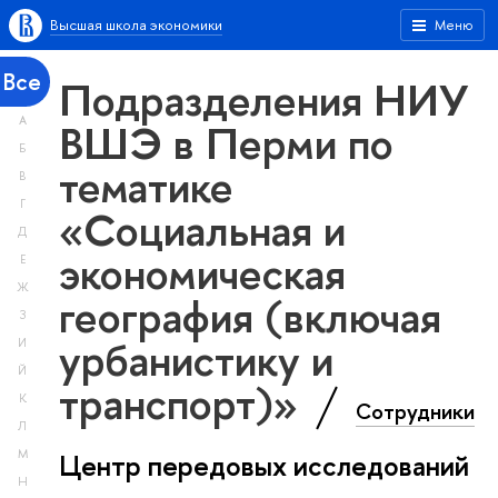
Высшая школа экономики
Меню
Все
Подразделения НИУ
А
ВШЭ в Перми по
Б
тематике
В
Г
«Социальная и
Д
экономическая
Е
Ж
география (включая
З
урбанистику и
И
Й
транспорт)»
К
Сотрудники
Л
М
Центр передовых исследований
Н