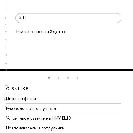
О
П
Р
С
Ничего не найдено
Т
У
Ф
Х
Ц
Ч
Ш
Щ
О ВЫШКЕ
О
Э
Цифры и факты
Ли
Ю
Я
Руководство и структура
До
Устойчивое развитие в НИУ ВШЭ
Ол
Преподаватели и сотрудники
Пр