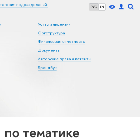
тегория подразделений:
РУС
EN
и
Устав и лицензии
Оргструктура
Финансовая отчетность
Документы
Авторские права и патенты
Брендбук
по тематике