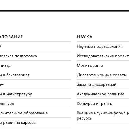
АЗОВАНИЕ
НАУКА
й
Научные подразделения
зовская подготовка
Исследовательские проек
пиады
Мониторинги
м в бакалавриат
Диссертационные советы
а+
Защиты диссертаций
м в магистратуру
Академическое развитие
рантура
Конкурсы и гранты
лнительное образование
Внешние научно-информац
ресурсы
р развития карьеры