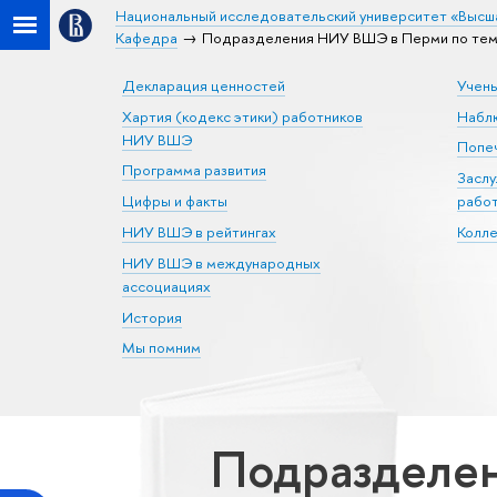
Национальный исследовательский университет «Высш
Кафедра
Подразделения НИУ ВШЭ в Перми по тема
Декларация ценностей
Учен
Хартия (кодекс этики) работников
Набл
НИУ ВШЭ
Попеч
Программа развития
Засл
Цифры и факты
рабо
НИУ ВШЭ в рейтингах
Колл
НИУ ВШЭ в международных
ассоциациях
История
Мы помним
Подразделен