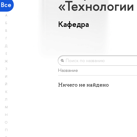
«Технологии
Все
А
Кафедра
Б
В
Г
Д
Е
Ж
З
Название
И
Ничего не найдено
Й
К
Л
М
Н
О
П