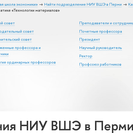
ая школа экономики»
Найти подразделение НИУ ВШЭ в Перми
Ка
тике «Технологии материалов»
ый совет
Преподаватели и сотрудник
юдательный совет
Почетные профессора
ительский совет
Президент
уженные профессора и
Научный руководитель
тники
Ректор
егия ординарных профессоров
Профсоюз работников
ия НИУ ВШЭ в Перми 