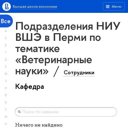
Высшая школа экономики
Меню
Все
Подразделения НИУ
А
ВШЭ в Перми по
Б
тематике
В
Г
«Ветеринарные
Д
науки»
Е
Сотрудники
Ж
З
Кафедра
И
Й
К
Л
М
Н
Ничего не найдено