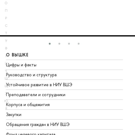
О
П
Р
С
Т
У
Ф
О ВЫШКЕ
О
Х
Ц
Цифры и факты
Ли
Ч
Руководство и структура
До
Ш
Устойчивое развитие в НИУ ВШЭ
Ол
Щ
Э
Преподаватели и сотрудники
Пр
Ю
Корпуса и общежития
Вы
Я
Закупки
Пр
Обращения граждан в НИУ ВШЭ
Ас
Фонд целевого капитала
До