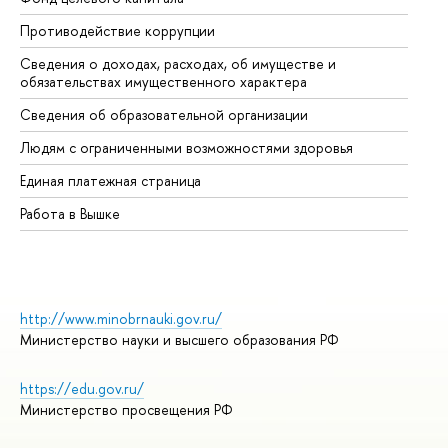
Противодействие коррупции
Це
Сведения о доходах, расходах, об имуществе и
Би
обязательствах имущественного характера
Об
Сведения об образовательной организации
Об
Людям с ограниченными возможностями здоровья
Единая платежная страница
Работа в Вышке
http://www.minobrnauki.gov.ru/
Министерство науки и высшего образования РФ
https://edu.gov.ru/
Министерство просвещения РФ