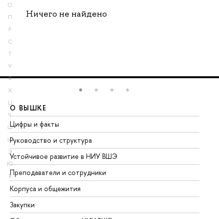
О
Ничего не найдено
П
Р
С
Т
У
Ф
Х
Ц
О ВЫШКЕ
О
Ч
Цифры и факты
Ли
Ш
Руководство и структура
До
Щ
Э
Устойчивое развитие в НИУ ВШЭ
Ол
Ю
Преподаватели и сотрудники
Пр
Я
Корпуса и общежития
Вы
Закупки
Пр