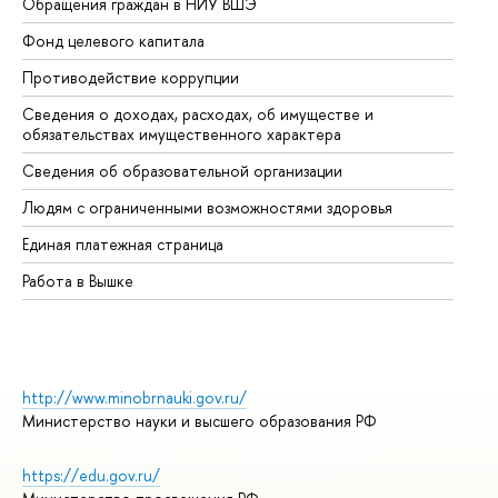
Обращения граждан в НИУ ВШЭ
Ас
Фонд целевого капитала
До
Противодействие коррупции
Це
Сведения о доходах, расходах, об имуществе и
Би
обязательствах имущественного характера
Об
Сведения об образовательной организации
Об
Людям с ограниченными возможностями здоровья
Единая платежная страница
Работа в Вышке
http://www.minobrnauki.gov.ru/
Министерство науки и высшего образования РФ
https://edu.gov.ru/