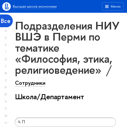
Высшая школа экономики
Меню
Все
Подразделения НИУ
А
ВШЭ в Перми по
Б
тематике
В
Г
«Философия, этика,
Д
религиоведение»
Е
Ж
З
Сотрудники
И
Школа/Департамент
Й
К
Л
М
Н