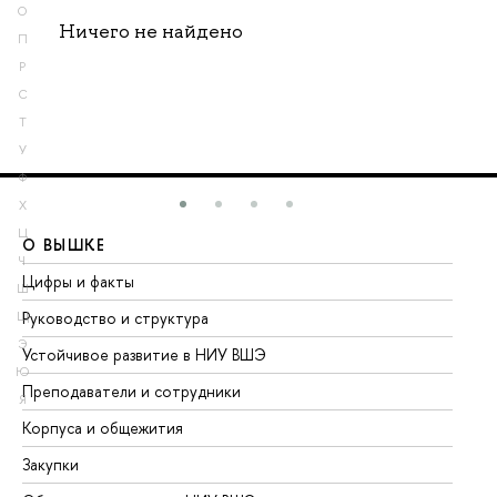
О
Ничего не найдено
П
Р
С
Т
У
Ф
Х
Ц
О ВЫШКЕ
О
Ч
Цифры и факты
Ли
Ш
Руководство и структура
До
Щ
Э
Устойчивое развитие в НИУ ВШЭ
Ол
Ю
Преподаватели и сотрудники
Пр
Я
Корпуса и общежития
Вы
Закупки
Пр