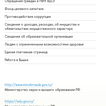
Обращения граждан в НИУ ВШЭ
Ас
Фонд целевого капитала
До
Противодействие коррупции
Це
Сведения о доходах, расходах, об имуществе и
Би
обязательствах имущественного характера
Об
Сведения об образовательной организации
Об
Людям с ограниченными возможностями здоровья
Единая платежная страница
Работа в Вышке
http://www.minobrnauki.gov.ru/
Министерство науки и высшего образования РФ
https://edu.gov.ru/