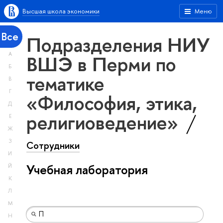
Высшая школа экономики
Меню
Все
Подразделения НИУ
А
ВШЭ в Перми по
Б
тематике
В
Г
«Философия, этика,
Д
религиоведение»
Е
Ж
З
Сотрудники
И
Учебная лаборатория
Й
К
Л
М
Н