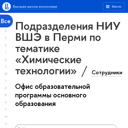
Высшая школа экономики
Меню
Все
Подразделения НИУ
А
ВШЭ в Перми по
Б
тематике
В
Г
«Химические
Д
технологии»
Е
Сотрудники
Ж
З
Офис образовательной
И
программы основного
Й
образования
К
Л
М
Н