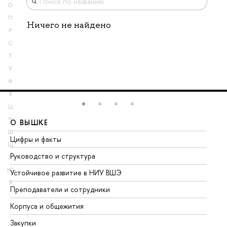
О
П
Ничего не найдено
Р
С
Т
У
Ф
Х
Ц
Ч
О ВЫШКЕ
О
Ш
Цифры и факты
Ли
Щ
Руководство и структура
До
Э
Ю
Устойчивое развитие в НИУ ВШЭ
Ол
Я
Преподаватели и сотрудники
Пр
Корпуса и общежития
Вы
Закупки
Пр