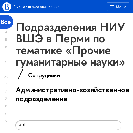
Высшая школа экономики
Меню
Все
Подразделения НИУ
А
ВШЭ в Перми по
Б
тематике «Прочие
В
Г
гуманитарные науки»
Д
Е
Сотрудники
Ж
З
Административно-хозяйственное
И
подразделение
Й
К
Л
М
Н