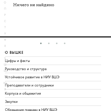
О
Ничего не найдено
П
Р
С
Т
У
Ф
Х
О ВЫШКЕ
О
Ц
Ч
Цифры и факты
Ли
Ш
Руководство и структура
До
Щ
Устойчивое развитие в НИУ ВШЭ
Ол
Э
Ю
Преподаватели и сотрудники
Пр
Я
Корпуса и общежития
Вы
Закупки
Пр
Обращения граждан в НИУ ВШЭ
Ас