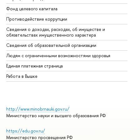
Фонд целевого капитала
До
Противодействие коррупции
Це
Сведения о доходах, расходах, об имуществе и
Би
обязательствах имущественного характера
Об
Сведения об образовательной организации
Об
Людям с ограниченными возможностями здоровья
Единая платежная страница
Работа в Вышке
http://www.minobrnauki.gov.ru/
Министерство науки и высшего образования РФ
https://edu.gov.ru/
Министерство просвещения РФ