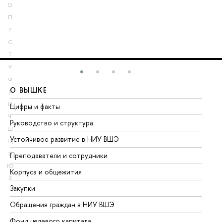
О
П
Р
С
Т
У
Ф
О ВЫШКЕ
О
Х
Ц
Цифры и факты
Ли
Ч
Руководство и структура
До
Ш
Устойчивое развитие в НИУ ВШЭ
Ол
Щ
Э
Преподаватели и сотрудники
Пр
Ю
Корпуса и общежития
Вы
Я
Закупки
Пр
Обращения граждан в НИУ ВШЭ
Ас
Фонд целевого капитала
До