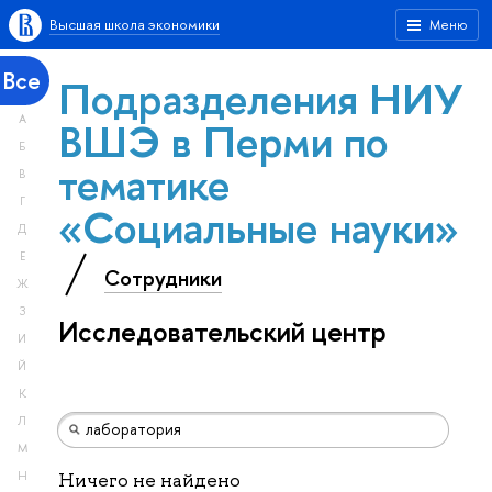
Высшая школа экономики
Меню
Все
Подразделения НИУ
А
ВШЭ в Перми по
Б
тематике
В
Г
«Социальные науки»
Д
Е
Сотрудники
Ж
З
Исследовательский центр
И
Й
К
Л
М
Н
Ничего не найдено