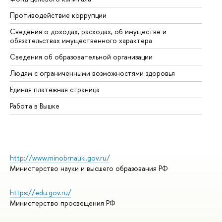
Противодействие коррупции
Це
Сведения о доходах, расходах, об имуществе и
Би
обязательствах имущественного характера
Об
Сведения об образовательной организации
Об
Людям с ограниченными возможностями здоровья
Единая платежная страница
Работа в Вышке
http://www.minobrnauki.gov.ru/
Министерство науки и высшего образования РФ
https://edu.gov.ru/
Министерство просвещения РФ