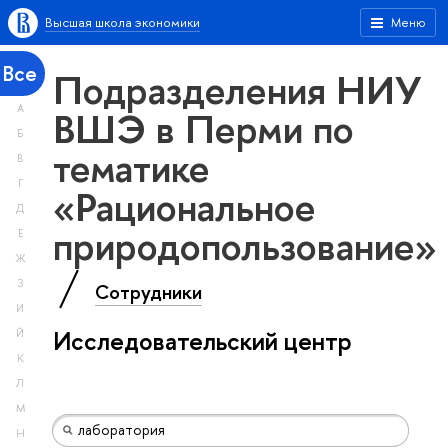
Высшая школа экономики
Меню
Все
Подразделения НИУ
А
ВШЭ в Перми по
Б
тематике
В
Г
«Рациональное
Д
природопользование»
Е
Ж
З
Сотрудники
И
Исследовательский центр
Й
К
Л
М
Н