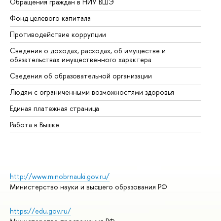
Обращения граждан в НИУ ВШЭ
Ас
Фонд целевого капитала
До
Противодействие коррупции
Це
Сведения о доходах, расходах, об имуществе и
Би
обязательствах имущественного характера
Об
Сведения об образовательной организации
Об
Людям с ограниченными возможностями здоровья
Единая платежная страница
Работа в Вышке
http://www.minobrnauki.gov.ru/
Министерство науки и высшего образования РФ
https://edu.gov.ru/