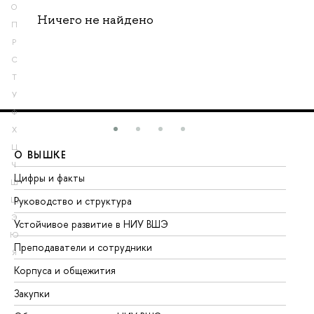
О
Ничего не найдено
П
Р
С
Т
У
Ф
Х
Ц
О ВЫШКЕ
О
Ч
Цифры и факты
Ли
Ш
Руководство и структура
До
Щ
Э
Устойчивое развитие в НИУ ВШЭ
Ол
Ю
Преподаватели и сотрудники
Пр
Я
Корпуса и общежития
Вы
Закупки
Пр