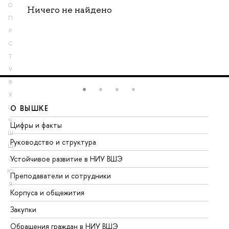
О
Ничего не найдено
П
Р
С
Т
У
Ф
Х
О ВЫШКЕ
О
Ц
Ч
Цифры и факты
Ли
Ш
Руководство и структура
До
Щ
Устойчивое развитие в НИУ ВШЭ
Ол
Э
Ю
Преподаватели и сотрудники
Пр
Я
Корпуса и общежития
Вы
Закупки
Пр
Обращения граждан в НИУ ВШЭ
Ас