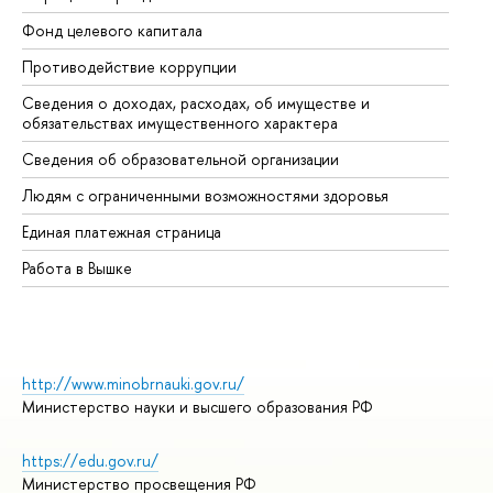
Фонд целевого капитала
До
Противодействие коррупции
Це
Сведения о доходах, расходах, об имуществе и
Би
обязательствах имущественного характера
Об
Сведения об образовательной организации
Об
Людям с ограниченными возможностями здоровья
Единая платежная страница
Работа в Вышке
http://www.minobrnauki.gov.ru/
Министерство науки и высшего образования РФ
https://edu.gov.ru/
Министерство просвещения РФ