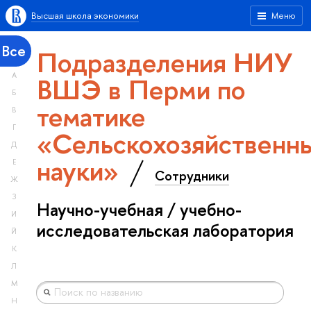
Высшая школа экономики
Меню
Все
Подразделения НИУ
А
ВШЭ в Перми по
Б
тематике
В
Г
«Сельскохозяйственн
Д
науки»
Е
Сотрудники
Ж
З
Научно-учебная / учебно-
И
исследовательская лаборатория
Й
К
Л
М
Н