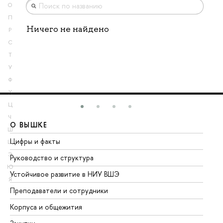
О
П
Ничего не найдено
Р
С
Т
У
Ф
Х
Ц
Ч
О ВЫШКЕ
О
Ш
Цифры и факты
Ли
Щ
Э
Руководство и структура
До
Ю
Устойчивое развитие в НИУ ВШЭ
Ол
Я
Преподаватели и сотрудники
Пр
Корпуса и общежития
Вы