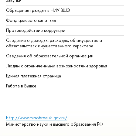
Закупки
Пр
Обращения граждан в НИУ ВШЭ
Ас
Фонд целевого капитала
До
Противодействие коррупции
Це
Сведения о доходах, расходах, об имуществе и
Би
обязательствах имущественного характера
Об
Сведения об образовательной организации
Об
Людям с ограниченными возможностями здоровья
Единая платежная страница
Работа в Вышке
http://www.minobrnauki.gov.ru/
Министерство науки и высшего образования РФ