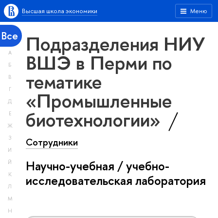
Высшая школа экономики
Меню
Все
Подразделения НИУ
А
ВШЭ в Перми по
Б
тематике
В
Г
«Промышленные
Д
биотехнологии»
Е
Ж
З
Сотрудники
И
Научно-учебная / учебно-
Й
К
исследовательская лаборатория
Л
М
Н