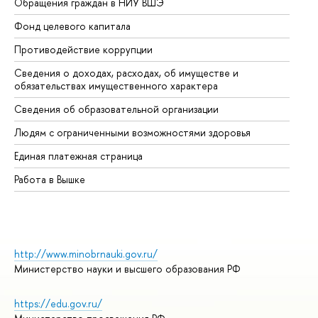
Обращения граждан в НИУ ВШЭ
Ас
Фонд целевого капитала
До
Противодействие коррупции
Це
Сведения о доходах, расходах, об имуществе и
Би
обязательствах имущественного характера
Об
Сведения об образовательной организации
Об
Людям с ограниченными возможностями здоровья
Единая платежная страница
Работа в Вышке
http://www.minobrnauki.gov.ru/
Министерство науки и высшего образования РФ
https://edu.gov.ru/