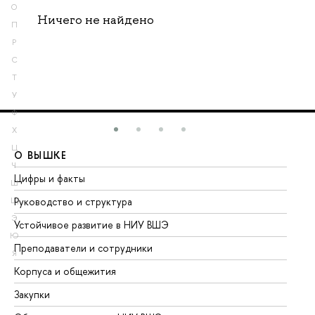
О
Ничего не найдено
П
Р
С
Т
У
Ф
Х
Ц
О ВЫШКЕ
О
Ч
Цифры и факты
Ли
Ш
Руководство и структура
До
Щ
Э
Устойчивое развитие в НИУ ВШЭ
Ол
Ю
Преподаватели и сотрудники
Пр
Я
Корпуса и общежития
Вы
Закупки
Пр