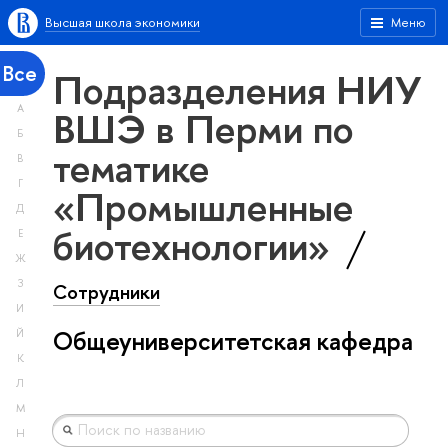
Высшая школа экономики
Меню
Все
Подразделения НИУ
А
ВШЭ в Перми по
Б
тематике
В
Г
«Промышленные
Д
биотехнологии»
Е
Ж
З
Сотрудники
И
Общеуниверситетская кафедра
Й
К
Л
М
Н