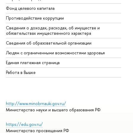
Фонд целевого капитала
До
Противодействие коррупции
Це
Сведения о доходах, расходах, об имуществе и
Би
обязательствах имущественного характера
Об
Сведения об образовательной организации
Об
Людям с ограниченными возможностями здоровья
Единая платежная страница
Работа в Вышке
http://www.minobrnauki.gov.ru/
Министерство науки и высшего образования РФ
https://edu.gov.ru/
Министерство просвещения РФ