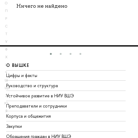
О
Ничего не найдено
П
Р
С
Т
У
Ф
Х
О ВЫШКЕ
О
Ц
Ч
Цифры и факты
Ли
Ш
Руководство и структура
До
Щ
Устойчивое развитие в НИУ ВШЭ
Ол
Э
Ю
Преподаватели и сотрудники
Пр
Я
Корпуса и общежития
Вы
Закупки
Пр
Обращения граждан в НИУ ВШЭ
Ас