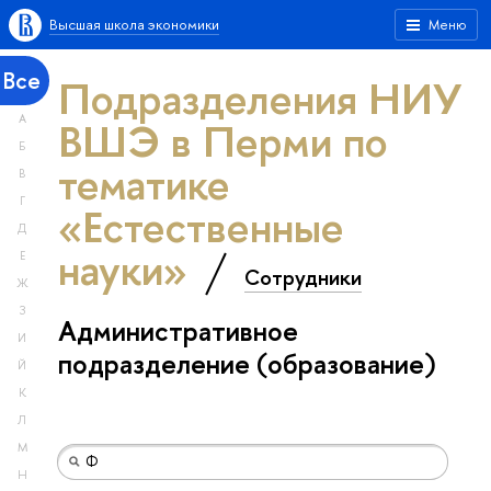
Высшая школа экономики
Меню
Все
Подразделения НИУ
А
ВШЭ в Перми по
Б
тематике
В
Г
«Естественные
Д
науки»
Е
Сотрудники
Ж
З
Административное
И
подразделение (образование)
Й
К
Л
М
Н