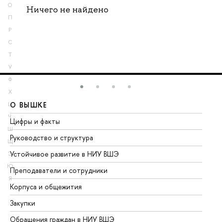
О
Ничего не найдено
П
Р
С
Т
У
Ф
Х
О ВЫШКЕ
О
Ц
Ч
Цифры и факты
Ли
Ш
Руководство и структура
До
Щ
Устойчивое развитие в НИУ ВШЭ
Ол
Э
Ю
Преподаватели и сотрудники
Пр
Я
Корпуса и общежития
Вы
Закупки
Пр
Обращения граждан в НИУ ВШЭ
Ас