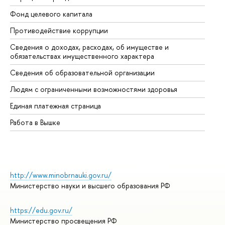
Фонд целевого капитала
До
Противодействие коррупции
Це
Сведения о доходах, расходах, об имуществе и
Би
обязательствах имущественного характера
Об
Сведения об образовательной организации
Об
Людям с ограниченными возможностями здоровья
Единая платежная страница
Работа в Вышке
http://www.minobrnauki.gov.ru/
Министерство науки и высшего образования РФ
https://edu.gov.ru/
Министерство просвещения РФ