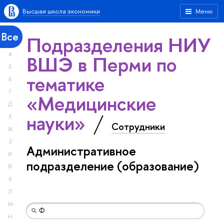
Высшая школа экономики
Меню
Все
Подразделения НИУ
А
ВШЭ в Перми по
Б
тематике
В
Г
«Медицинские
Д
науки»
Е
Сотрудники
Ж
З
Административное
И
подразделение (образование)
Й
К
Л
М
Н