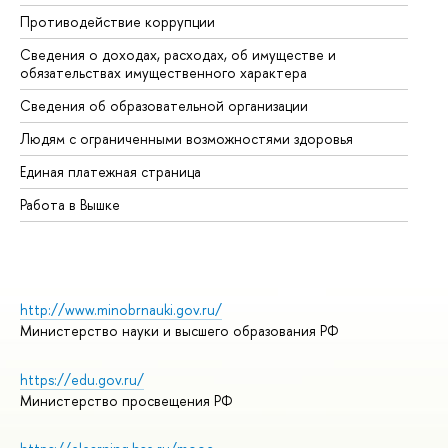
Противодействие коррупции
Це
Сведения о доходах, расходах, об имуществе и
Би
обязательствах имущественного характера
Об
Сведения об образовательной организации
Об
Людям с ограниченными возможностями здоровья
Единая платежная страница
Работа в Вышке
http://www.minobrnauki.gov.ru/
Министерство науки и высшего образования РФ
https://edu.gov.ru/
Министерство просвещения РФ