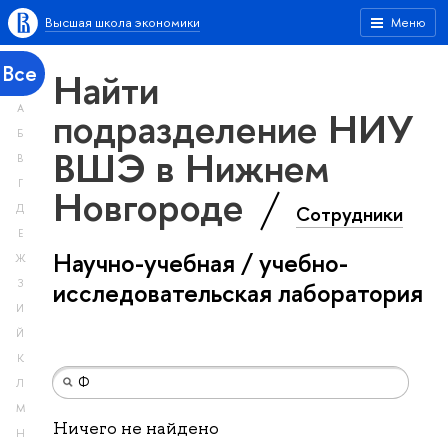
Высшая школа экономики
Меню
Все
Найти
А
подразделение НИУ
Б
ВШЭ в Нижнем
В
Г
Новгороде
Сотрудники
Д
Е
Научно-учебная / учебно-
Ж
З
исследовательская лаборатория
И
Й
К
Л
М
Ничего не найдено
Н