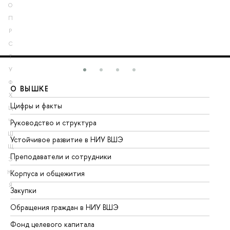
О
П
Р
С
Т
У
Ф
О ВЫШКЕ
О
Х
Цифры и факты
Ли
Ц
Ч
Руководство и структура
До
Ш
Устойчивое развитие в НИУ ВШЭ
Ол
Щ
Преподаватели и сотрудники
Пр
Э
Ю
Корпуса и общежития
Вы
Я
Закупки
Пр
Обращения граждан в НИУ ВШЭ
Ас
Фонд целевого капитала
До