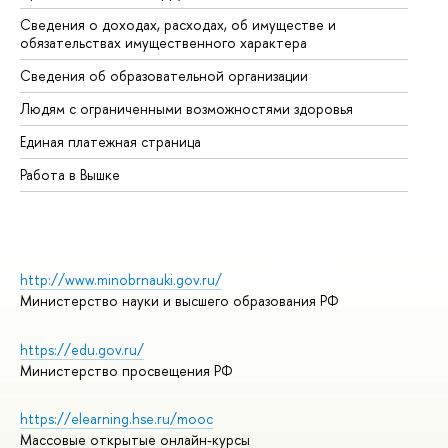
Сведения о доходах, расходах, об имуществе и
Би
обязательствах имущественного характера
Об
Сведения об образовательной организации
Об
Людям с ограниченными возможностями здоровья
Единая платежная страница
Работа в Вышке
http://www.minobrnauki.gov.ru/
Министерство науки и высшего образования РФ
https://edu.gov.ru/
Министерство просвещения РФ
https://elearning.hse.ru/mooc
Массовые открытые онлайн-курсы