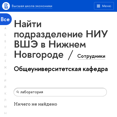
Высшая школа экономики
Меню
Все
Найти
А
подразделение НИУ
Б
ВШЭ в Нижнем
В
Г
Новгороде
Сотрудники
Д
Е
Общеуниверситетская кафедра
Ж
З
И
Й
К
Л
Ничего не найдено
М
Н