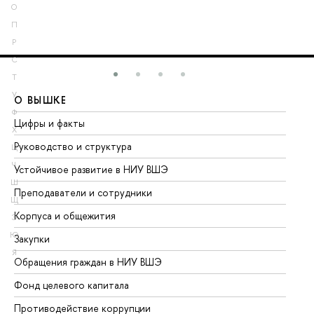
О
П
Р
С
Т
У
О ВЫШКЕ
О
Ф
Цифры и факты
Ли
Х
Руководство и структура
До
Ц
Ч
Устойчивое развитие в НИУ ВШЭ
Ол
Ш
Преподаватели и сотрудники
Пр
Щ
Корпуса и общежития
Вы
Э
Ю
Закупки
Пр
Я
Обращения граждан в НИУ ВШЭ
Ас
Фонд целевого капитала
До
Противодействие коррупции
Це