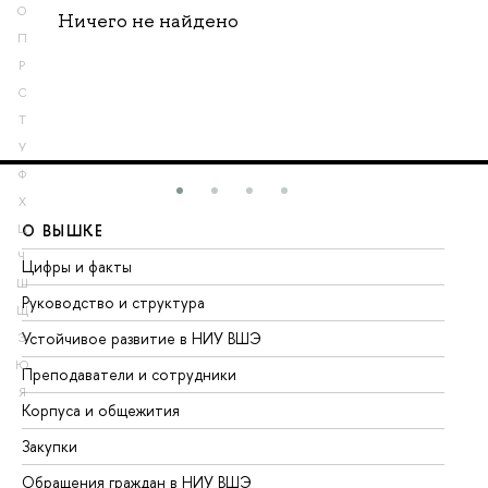
О
Ничего не найдено
П
Р
С
Т
У
Ф
Х
О ВЫШКЕ
О
Ц
Ч
Цифры и факты
Ли
Ш
Руководство и структура
До
Щ
Устойчивое развитие в НИУ ВШЭ
Ол
Э
Ю
Преподаватели и сотрудники
Пр
Я
Корпуса и общежития
Вы
Закупки
Пр
Обращения граждан в НИУ ВШЭ
Ас