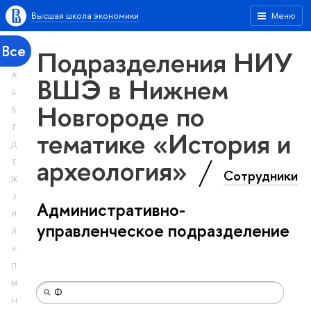
Высшая школа экономики
Меню
Все
Подразделения НИУ
А
ВШЭ в Нижнем
Б
Новгороде по
В
Г
тематике «История и
Д
археология»
Е
Сотрудники
Ж
З
Административно-
И
управленческое подразделение
Й
К
Л
М
Н