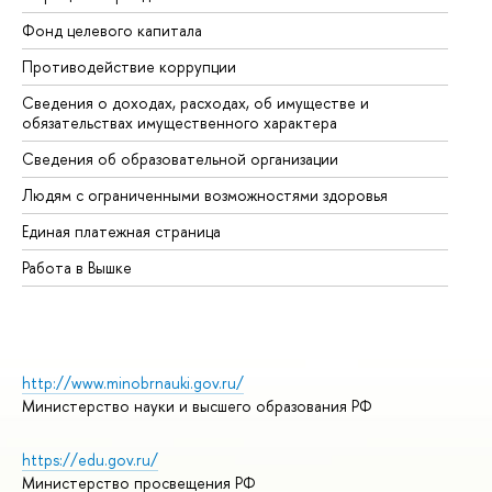
Фонд целевого капитала
До
Противодействие коррупции
Це
Сведения о доходах, расходах, об имуществе и
Би
обязательствах имущественного характера
Об
Сведения об образовательной организации
Об
Людям с ограниченными возможностями здоровья
Единая платежная страница
Работа в Вышке
http://www.minobrnauki.gov.ru/
Министерство науки и высшего образования РФ
https://edu.gov.ru/
Министерство просвещения РФ