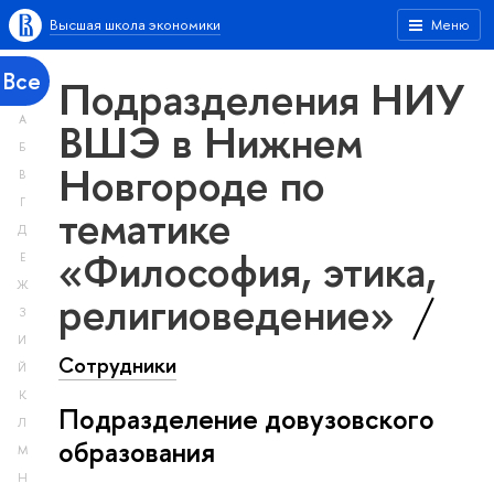
Высшая школа экономики
Меню
Все
Подразделения НИУ
А
ВШЭ в Нижнем
Б
Новгороде по
В
Г
тематике
Д
«Философия, этика,
Е
Ж
религиоведение»
З
И
Сотрудники
Й
К
Подразделение довузовского
Л
образования
М
Н