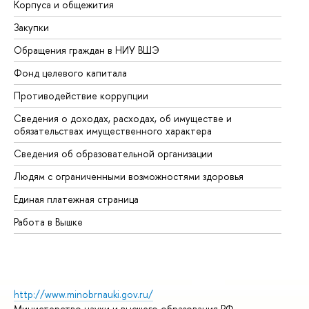
Корпуса и общежития
Вы
Закупки
Пр
Обращения граждан в НИУ ВШЭ
Ас
Фонд целевого капитала
До
Противодействие коррупции
Це
Сведения о доходах, расходах, об имуществе и
Би
обязательствах имущественного характера
Об
Сведения об образовательной организации
Об
Людям с ограниченными возможностями здоровья
Единая платежная страница
Работа в Вышке
http://www.minobrnauki.gov.ru/
Министерство науки и высшего образования РФ