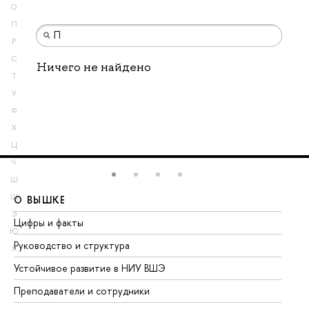
О
П
Р
С
Ничего не найдено
Т
У
Ф
Х
Ц
Ч
Ш
Щ
О ВЫШКЕ
О
Э
Цифры и факты
Ли
Ю
Руководство и структура
До
Я
Устойчивое развитие в НИУ ВШЭ
Ол
Преподаватели и сотрудники
Пр