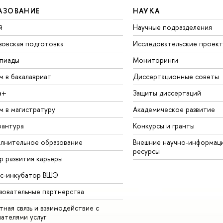
АЗОВАНИЕ
НАУКА
й
Научные подразделения
зовская подготовка
Исследовательские проек
пиады
Мониторинги
м в бакалавриат
Диссертационные советы
а+
Защиты диссертаций
м в магистратуру
Академическое развитие
рантура
Конкурсы и гранты
лнительное образование
Внешние научно-информац
ресурсы
р развития карьеры
ес-инкубатор ВШЭ
зовательные партнерства
ная связь и взаимодействие с
чателями услуг