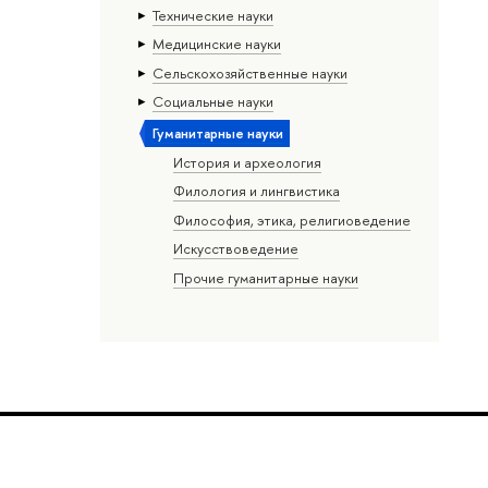
Тех­ничес­кие науки
Медицинские науки
Сельскохозяйственные науки
Социальные науки
Гуманитарные науки
История и археология
Филология и лингвистика
Философия, этика, религиоведение
Искусствоведение
Прочие гуманитарные науки