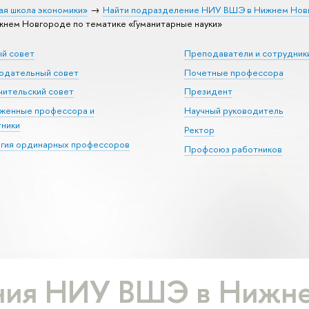
ая школа экономики»
Найти подразделение НИУ ВШЭ в Нижнем Нов
ем Новгороде по тематике «Гуманитарные науки»
ый совет
Преподаватели и сотрудник
юдательный совет
Почетные профессора
ительский совет
Президент
уженные профессора и
Научный руководитель
тники
Ректор
егия ординарных профессоров
Профсоюз работников
ния НИУ ВШЭ в Нижне