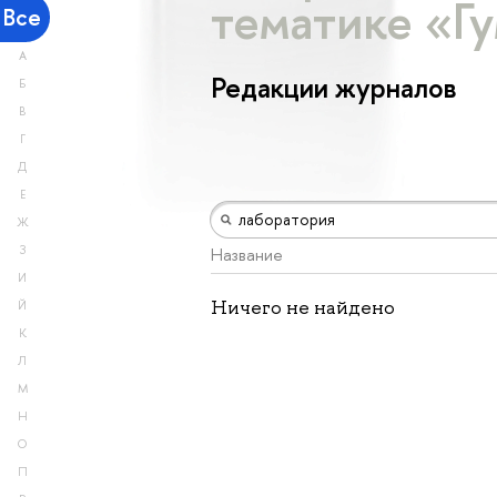
тематике «Г
Все
А
Редакции журналов
Б
В
Г
Д
Е
Ж
З
Название
И
Ничего не найдено
Й
К
Л
М
Н
О
П