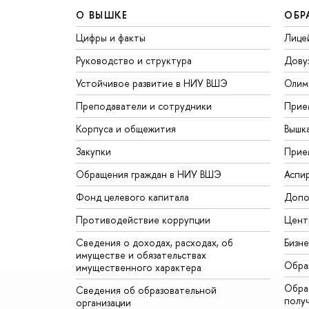
О ВЫШКЕ
ОБР
Цифры и факты
Лице
Руководство и структура
Дову
Устойчивое развитие в НИУ ВШЭ
Олим
Преподаватели и сотрудники
Прие
Корпуса и общежития
Вышк
Закупки
Прие
Обращения граждан в НИУ ВШЭ
Аспи
Фонд целевого капитала
Допо
Противодействие коррупции
Цент
Сведения о доходах, расходах, об
Бизн
имуществе и обязательствах
Обра
имущественного характера
Обрат
Сведения об образовательной
полу
организации