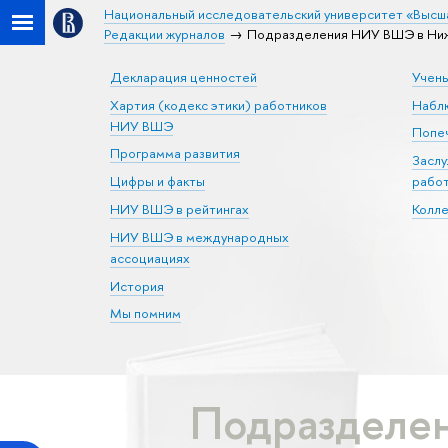
Национальный исследовательский университет «Высш
Редакции журналов
Подразделения НИУ ВШЭ в Нижн
Декларация ценностей
Учен
Хартия (кодекс этики) работников
Набл
НИУ ВШЭ
Попеч
Программа развития
Засл
Цифры и факты
рабо
НИУ ВШЭ в рейтингах
Колл
НИУ ВШЭ в международных
ассоциациях
История
Мы помним
Подразделе