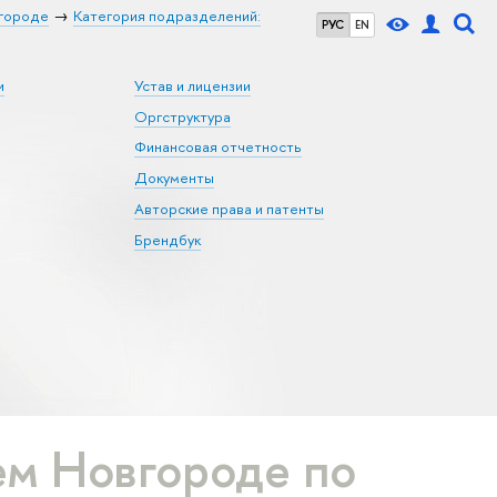
городе
Категория подразделений:
РУС
EN
и
Устав и лицензии
Оргструктура
Финансовая отчетность
Документы
Авторские права и патенты
Брендбук
м Новгороде по