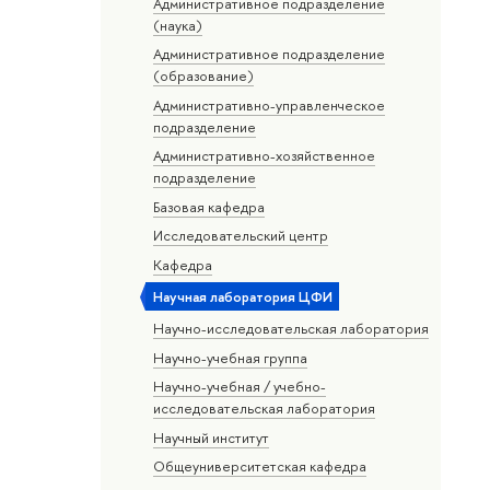
Административное подразделение
(наука)
Административное подразделение
(образование)
Административно-управленческое
подразделение
Административно-хозяйственное
подразделение
Базовая кафедра
Исследовательский центр
Кафедра
Научная лаборатория ЦФИ
Научно-исследовательская лаборатория
Научно-учебная группа
Научно-учебная / учебно-
исследовательская лаборатория
Научный институт
Общеуниверситетская кафедра