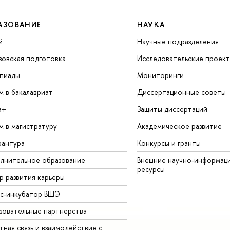
АЗОВАНИЕ
НАУКА
й
Научные подразделения
зовская подготовка
Исследовательские проек
пиады
Мониторинги
м в бакалавриат
Диссертационные советы
а+
Защиты диссертаций
м в магистратуру
Академическое развитие
рантура
Конкурсы и гранты
лнительное образование
Внешние научно-информац
ресурсы
р развития карьеры
ес-инкубатор ВШЭ
зовательные партнерства
ная связь и взаимодействие с