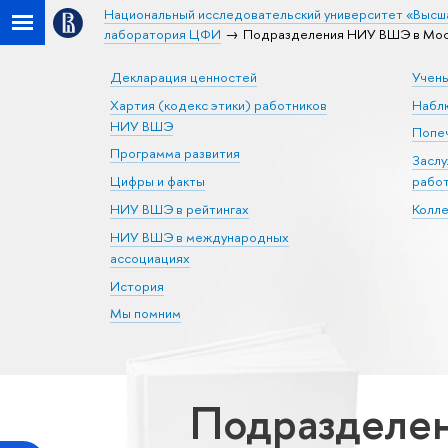
Национальный исследовательский университет «Высш
лаборатория ЦФИ
Подразделения НИУ ВШЭ в Моск
Декларация ценностей
Учен
Хартия (кодекс этики) работников
Набл
НИУ ВШЭ
Попеч
Программа развития
Засл
Цифры и факты
рабо
НИУ ВШЭ в рейтингах
Колл
НИУ ВШЭ в международных
ассоциациях
История
Мы помним
Подразделен