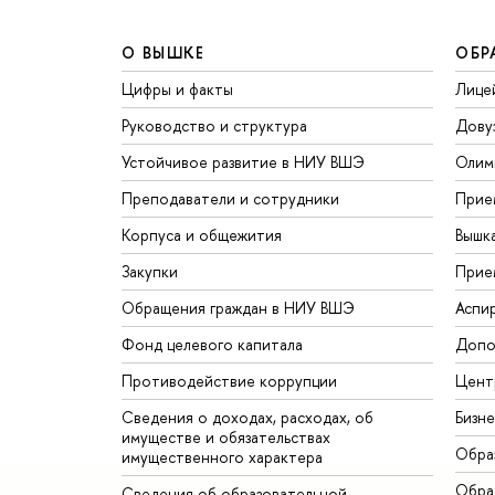
О ВЫШКЕ
ОБР
Цифры и факты
Лице
Руководство и структура
Дову
Устойчивое развитие в НИУ ВШЭ
Олим
Преподаватели и сотрудники
Прие
Корпуса и общежития
Вышк
Закупки
Прие
Обращения граждан в НИУ ВШЭ
Аспи
Фонд целевого капитала
Допо
Противодействие коррупции
Цент
Сведения о доходах, расходах, об
Бизн
имуществе и обязательствах
Обра
имущественного характера
Обрат
Сведения об образовательной