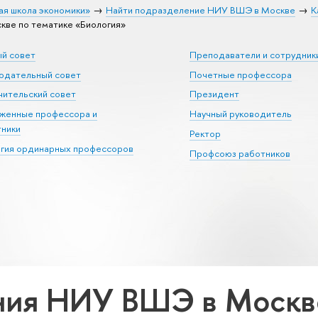
ая школа экономики»
Найти подразделение НИУ ВШЭ в Москве
К
ве по тематике «Биология»
ый совет
Преподаватели и сотрудник
юдательный совет
Почетные профессора
ительский совет
Президент
уженные профессора и
Научный руководитель
тники
Ректор
егия ординарных профессоров
Профсоюз работников
ия НИУ ВШЭ в Москве