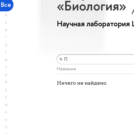
«Биология»
Все
А
Научная лаборатория
Б
В
Г
Д
Е
Ж
З
Название
И
Ничего не найдено
Й
К
Л
М
Н
О
П