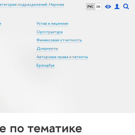
атегория подразделений: Научная
РУС
EN
и
Устав и лицензии
Оргструктура
Финансовая отчетность
Документы
Авторские права и патенты
Брендбук
 по тематике