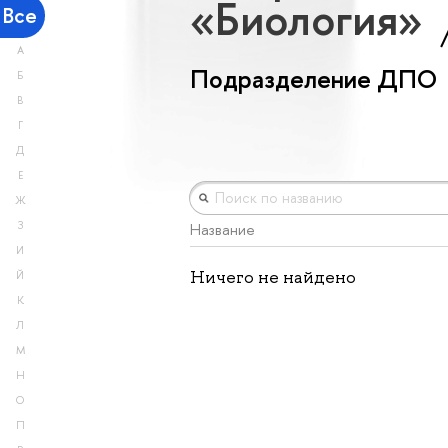
«Биология»
Все
А
Подразделение ДПО
Б
В
Г
Д
Е
Ж
З
Название
И
Ничего не найдено
Й
К
Л
М
Н
О
П