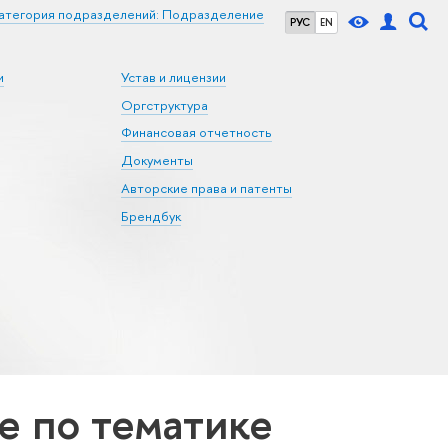
атегория подразделений: Подразделение
РУС
EN
и
Устав и лицензии
Оргструктура
Финансовая отчетность
Документы
Авторские права и патенты
Брендбук
 по тематике