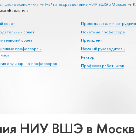
ая школа экономики»
Найти подразделение НИУ ВШЭ в Москве
К
ике «Биология»
ый совет
Преподаватели и сотрудник
юдательный совет
Почетные профессора
ительский совет
Президент
уженные профессора и
Научный руководитель
тники
Ректор
егия ординарных профессоров
Профсоюз работников
ия НИУ ВШЭ в Москве