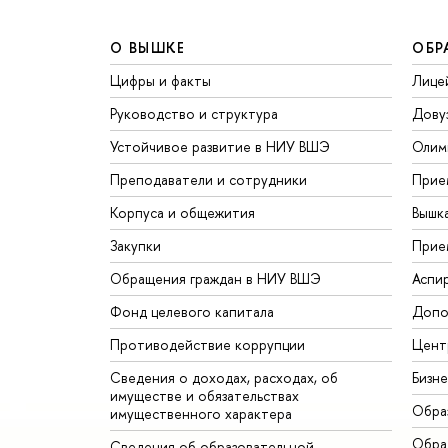
О ВЫШКЕ
ОБР
Цифры и факты
Лице
Руководство и структура
Дову
Устойчивое развитие в НИУ ВШЭ
Олим
Преподаватели и сотрудники
Прие
Корпуса и общежития
Вышк
Закупки
Прие
Обращения граждан в НИУ ВШЭ
Аспи
Фонд целевого капитала
Допо
Противодействие коррупции
Цент
Сведения о доходах, расходах, об
Бизн
имуществе и обязательствах
Обра
имущественного характера
Обрат
Сведения об образовательной