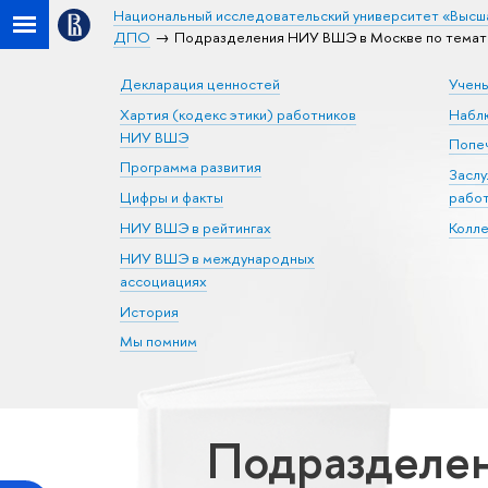
Национальный исследовательский университет «Высш
ДПО
Подразделения НИУ ВШЭ в Москве по темат
Декларация ценностей
Учен
Хартия (кодекс этики) работников
Набл
НИУ ВШЭ
Попеч
Программа развития
Засл
Цифры и факты
рабо
НИУ ВШЭ в рейтингах
Колл
НИУ ВШЭ в международных
ассоциациях
История
Мы помним
Подразделен