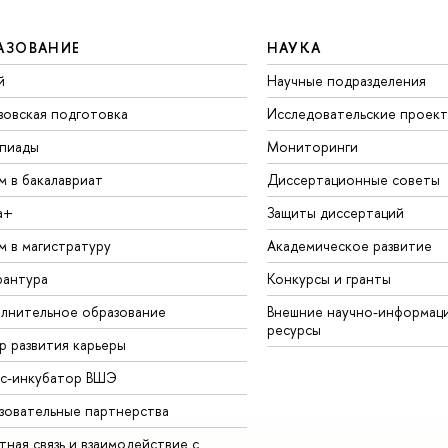
АЗОВАНИЕ
НАУКА
й
Научные подразделения
зовская подготовка
Исследовательские проек
пиады
Мониторинги
м в бакалавриат
Диссертационные советы
а+
Защиты диссертаций
м в магистратуру
Академическое развитие
рантура
Конкурсы и гранты
лнительное образование
Внешние научно-информац
ресурсы
р развития карьеры
ес-инкубатор ВШЭ
зовательные партнерства
ная связь и взаимодействие с