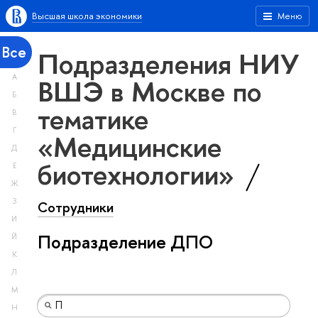
Высшая школа экономики
Меню
Все
Подразделения НИУ
А
ВШЭ в Москве по
Б
тематике
В
Г
«Медицинские
Д
биотехнологии»
Е
Ж
З
Сотрудники
И
Подразделение ДПО
Й
К
Л
М
Н