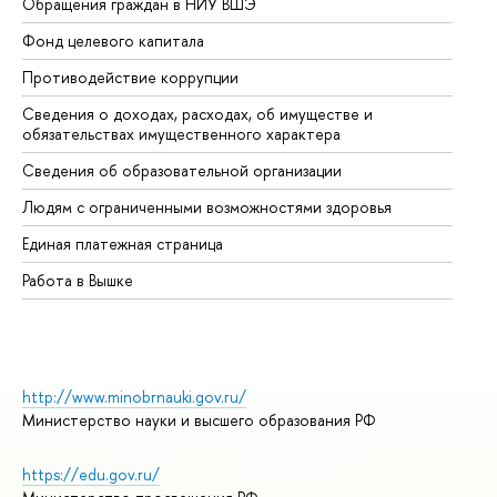
Обращения граждан в НИУ ВШЭ
Ас
Фонд целевого капитала
До
Противодействие коррупции
Це
Сведения о доходах, расходах, об имуществе и
Би
обязательствах имущественного характера
Об
Сведения об образовательной организации
Об
Людям с ограниченными возможностями здоровья
Единая платежная страница
Работа в Вышке
http://www.minobrnauki.gov.ru/
Министерство науки и высшего образования РФ
https://edu.gov.ru/