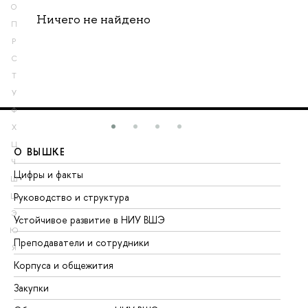
О
Ничего не найдено
П
Р
С
Т
У
Ф
Х
Ц
О ВЫШКЕ
О
Ч
Цифры и факты
Ли
Ш
Руководство и структура
До
Щ
Э
Устойчивое развитие в НИУ ВШЭ
Ол
Ю
Преподаватели и сотрудники
Пр
Я
Корпуса и общежития
Вы
Закупки
Пр