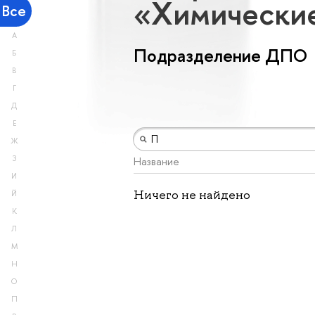
«Химически
Все
А
Подразделение ДПО
Б
В
Г
Д
Е
Ж
З
Название
И
Ничего не найдено
Й
К
Л
М
Н
О
П