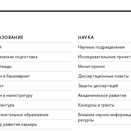
АЗОВАНИЕ
НАУКА
й
Научные подразделения
зовская подготовка
Исследовательские проек
пиады
Мониторинги
м в бакалавриат
Диссертационные советы
а+
Защиты диссертаций
м в магистратуру
Академическое развитие
рантура
Конкурсы и гранты
лнительное образование
Внешние научно-информац
ресурсы
р развития карьеры