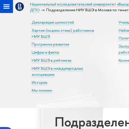
Национальный исследовательский университет «Высш
ДПО
Подразделения НИУ ВШЭ в Москве по темати
Декларация ценностей
Учен
Хартия (кодекс этики) работников
Набл
НИУ ВШЭ
Попеч
Программа развития
Засл
Цифры и факты
рабо
НИУ ВШЭ в рейтингах
Колл
НИУ ВШЭ в международных
ассоциациях
История
Мы помним
Подразделен