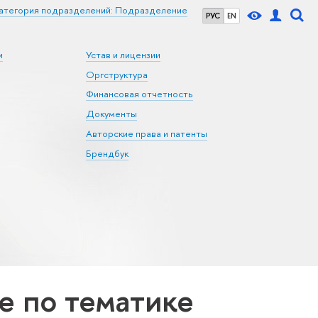
атегория подразделений: Подразделение
РУС
EN
и
Устав и лицензии
Оргструктура
Финансовая отчетность
Документы
Авторские права и патенты
Брендбук
 по тематике