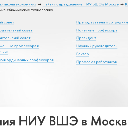
ая школа экономики»
Найти подразделение НИУ ВШЭ в Москве
К
ке «Химические технологии»
ый совет
Преподаватели и сотрудник
юдательный совет
Почетные профессора
ительский совет
Президент
уженные профессора и
Научный руководитель
тники
Ректор
егия ординарных профессоров
Профсоюз работников
ия НИУ ВШЭ в Москве