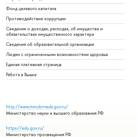
Фонд целевого капитала
До
Противодействие коррупции
Це
Сведения о доходах, расходах, об имуществе и
Би
обязательствах имущественного характера
Об
Сведения об образовательной организации
Об
Людям с ограниченными возможностями здоровья
Единая платежная страница
Работа в Вышке
http://www.minobrnauki.gov.ru/
Министерство науки и высшего образования РФ
https://edu.gov.ru/
Министерство просвещения РФ