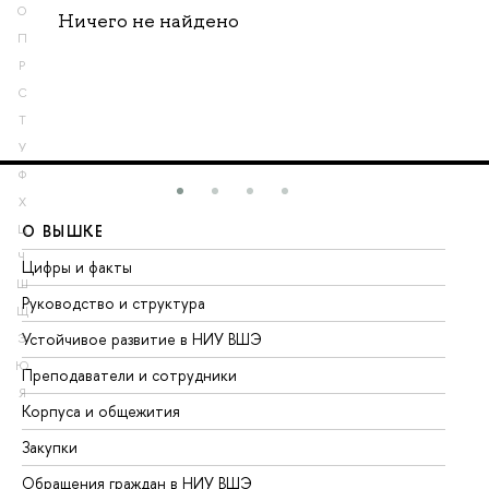
О
Ничего не найдено
П
Р
С
Т
У
Ф
Х
О ВЫШКЕ
О
Ц
Ч
Цифры и факты
Ли
Ш
Руководство и структура
До
Щ
Устойчивое развитие в НИУ ВШЭ
Ол
Э
Ю
Преподаватели и сотрудники
Пр
Я
Корпуса и общежития
Вы
Закупки
Пр
Обращения граждан в НИУ ВШЭ
Ас