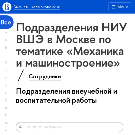
Высшая школа экономики
Меню
Все
Подразделения НИУ
А
ВШЭ в Москве по
Б
тематике «Механика
В
Г
и машиностроение»
Д
Е
Сотрудники
Ж
З
Подразделения внеучебной и
И
воспитательной работы
Й
К
Л
М
Н