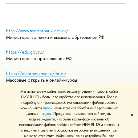
http://www.minobrnauki.gov.ru/
Министерство науки и высшего образования РФ
https://edu.gov.ru/
Министерство просвещения РФ
https://elearning.hse.ru/mooc
Массовые открытые онлайн-курсы
Мы используем файлы cookies для улучшения работы сайта
НИУ ВШЭ и большего удобства его использования. Более
подробную информацию об использовании файлов cookies
© НИУ ВШЭ 1993–2026
Адреса и контакты
можно найти
здесь
, наши правила обработки персональных
Условия использования материалов
данных –
здесь
. Продолжая пользоваться сайтом, вы
✖
подтверждаете, что были проинформированы об
Политика конфиденциальности
использовании файлов cookies сайтом НИУ ВШЭ и согласны
Правила применения рекомендательных технологий в НИУ ВШЭ
с нашими правилами обработки персональных данных. Вы
Карта сайта
можете отключить файлы cookies в настройках Вашего