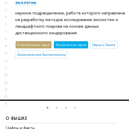
экологии
О
П
научное подразделение, работа которого направлена
Р
на разработку методов исследования экосистем и
С
ландшафтного покрова на основе данных
Т
дистанционного зондирования
У
Естественные науки
Тех­ничес­кие науки
Науки о Земле
Ф
Х
Экологические биотехнологии
Ц
Ч
Ш
Щ
Э
Ю
Я
О ВЫШКЕ
О
Цифры и факты
Ли