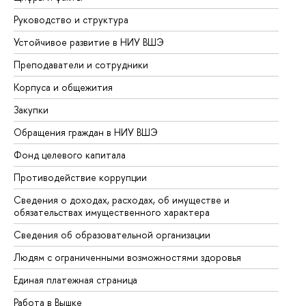
Руководство и структура
До
Устойчивое развитие в НИУ ВШЭ
Ол
Преподаватели и сотрудники
Пр
Корпуса и общежития
Вы
Закупки
Пр
Обращения граждан в НИУ ВШЭ
Ас
Фонд целевого капитала
До
Противодействие коррупции
Це
Сведения о доходах, расходах, об имуществе и
Би
обязательствах имущественного характера
Об
Сведения об образовательной организации
Об
Людям с ограниченными возможностями здоровья
Единая платежная страница
Работа в Вышке