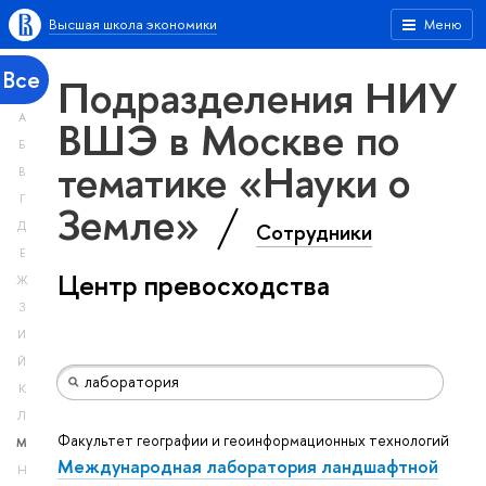
Высшая школа экономики
Меню
Все
Подразделения НИУ
А
ВШЭ в Москве по
Б
тематике «Науки о
В
Г
Земле»
Сотрудники
Д
Е
Центр превосходства
Ж
З
И
Й
К
Л
Факультет географии и геоинформационных технологий
М
Международная лаборатория ландшафтной
Н