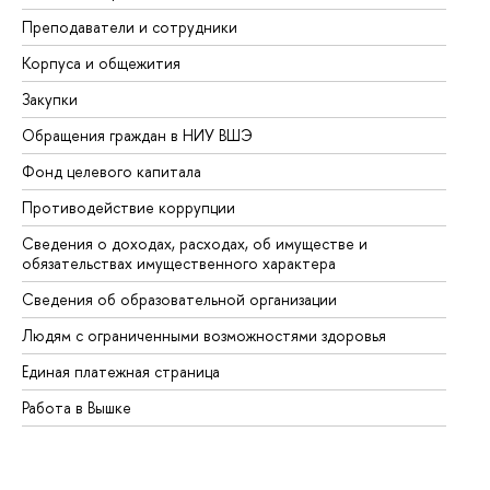
Преподаватели и сотрудники
Пр
Корпуса и общежития
Вы
Закупки
Пр
Обращения граждан в НИУ ВШЭ
Ас
Фонд целевого капитала
До
Противодействие коррупции
Це
Сведения о доходах, расходах, об имуществе и
Би
обязательствах имущественного характера
Об
Сведения об образовательной организации
Об
Людям с ограниченными возможностями здоровья
Единая платежная страница
Работа в Вышке