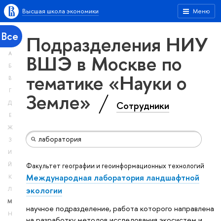
Высшая школа экономики
Меню
Все
Подразделения НИУ
А
ВШЭ в Москве по
Б
тематике «Науки о
В
Г
Земле»
Сотрудники
Д
Е
Ж
З
И
Й
Факультет географии и геоинформационных технологий
Международная лаборатория ландшафтной
К
экологии
Л
М
научное подразделение, работа которого направлена
Н
на разработку методов исследования экосистем и