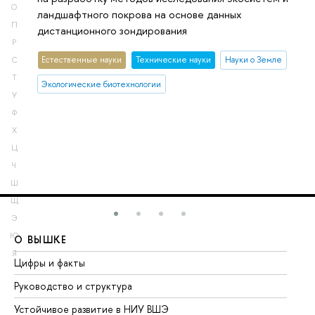
О
ландшафтного покрова на основе данных
П
дистанционного зондирования
Р
Естественные науки
Тех­ничес­кие науки
Науки о Земле
С
Т
Экологические биотехнологии
У
Ф
Х
Ц
Ч
Ш
Щ
Э
Ю
О ВЫШКЕ
О
Я
Цифры и факты
Ли
Руководство и структура
До
Устойчивое развитие в НИУ ВШЭ
Ол