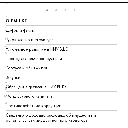
О
П
Р
О ВЫШКЕ
О
С
Цифры и факты
Ли
Т
У
Руководство и структура
До
Ф
Устойчивое развитие в НИУ ВШЭ
Ол
Х
Преподаватели и сотрудники
Пр
Ц
Корпуса и общежития
Вы
Ч
Ш
Закупки
Пр
Щ
Обращения граждан в НИУ ВШЭ
Ас
Э
Фонд целевого капитала
До
Ю
Я
Противодействие коррупции
Це
Сведения о доходах, расходах, об имуществе и
Би
обязательствах имущественного характера
Об