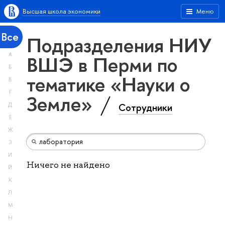
Высшая школа экономики
Меню
Все
Подразделения НИУ
А
ВШЭ в Перми по
Б
тематике «Науки о
В
Г
Земле»
Сотрудники
Д
Е
Ж
З
И
Ничего не найдено
Й
К
Л
М
Н