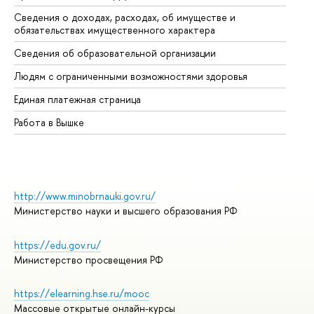
Сведения о доходах, расходах, об имуществе и
Би
обязательствах имущественного характера
Об
Сведения об образовательной организации
Об
Людям с ограниченными возможностями здоровья
Единая платежная страница
Работа в Вышке
http://www.minobrnauki.gov.ru/
Министерство науки и высшего образования РФ
https://edu.gov.ru/
Министерство просвещения РФ
https://elearning.hse.ru/mooc
Массовые открытые онлайн-курсы