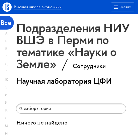
Высшая школа экономики
Меню
Все
Подразделения НИУ
А
ВШЭ в Перми по
Б
тематике «Науки о
В
Г
Земле»
Сотрудники
Д
Е
Научная лаборатория ЦФИ
Ж
З
И
Й
К
Л
Ничего не найдено
М
Н