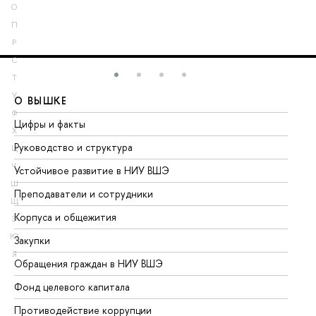
О
П
Р
С
Т
У
О ВЫШКЕ
О
Ф
Цифры и факты
Ли
Х
Руководство и структура
До
Ц
Ч
Устойчивое развитие в НИУ ВШЭ
Ол
Ш
Преподаватели и сотрудники
Пр
Щ
Корпуса и общежития
Вы
Э
Ю
Закупки
Пр
Я
Обращения граждан в НИУ ВШЭ
Ас
Фонд целевого капитала
До
Противодействие коррупции
Це