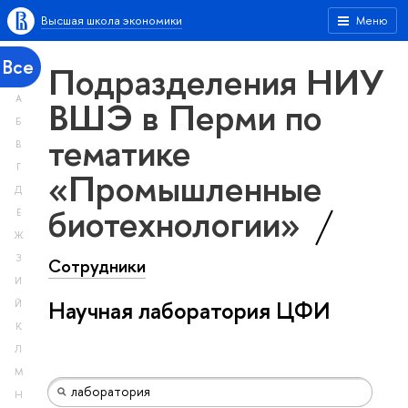
Высшая школа экономики
Меню
Все
Подразделения НИУ
А
ВШЭ в Перми по
Б
тематике
В
Г
«Промышленные
Д
биотехнологии»
Е
Ж
З
Сотрудники
И
Научная лаборатория ЦФИ
Й
К
Л
М
Н