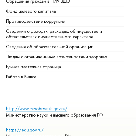
Обращения граждан в НИУ ВШЭ
Ас
Фонд целевого капитала
До
Противодействие коррупции
Це
Сведения о доходах, расходах, об имуществе и
Би
обязательствах имущественного характера
Об
Сведения об образовательной организации
Об
Людям с ограниченными возможностями здоровья
Единая платежная страница
Работа в Вышке
http://www.minobrnauki.gov.ru/
Министерство науки и высшего образования РФ
https://edu.gov.ru/