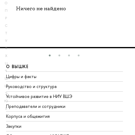
О
Ничего не найдено
П
Р
С
Т
У
Ф
Х
Ц
О ВЫШКЕ
О
Ч
Цифры и факты
Ли
Ш
Руководство и структура
До
Щ
Э
Устойчивое развитие в НИУ ВШЭ
Ол
Ю
Преподаватели и сотрудники
Пр
Я
Корпуса и общежития
Вы
Закупки
Пр