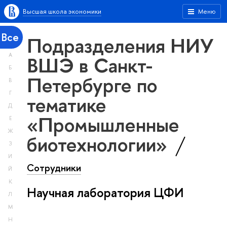
Высшая школа экономики
Меню
Все
Подразделения НИУ
А
ВШЭ в Санкт-
Б
Петербурге по
В
Г
тематике
Д
«Промышленные
Е
Ж
биотехнологии»
З
И
Сотрудники
Й
К
Научная лаборатория ЦФИ
Л
М
Н