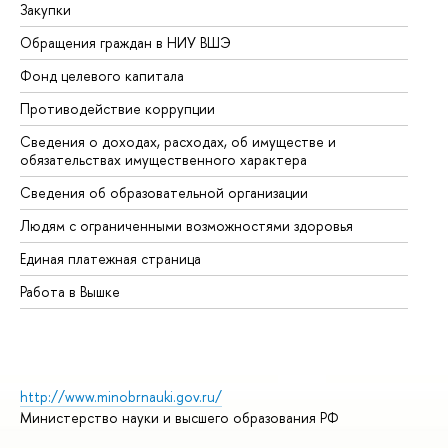
Закупки
Пр
Обращения граждан в НИУ ВШЭ
Ас
Фонд целевого капитала
До
Противодействие коррупции
Це
Сведения о доходах, расходах, об имуществе и
Би
обязательствах имущественного характера
Об
Сведения об образовательной организации
Об
Людям с ограниченными возможностями здоровья
Единая платежная страница
Работа в Вышке
http://www.minobrnauki.gov.ru/
Министерство науки и высшего образования РФ