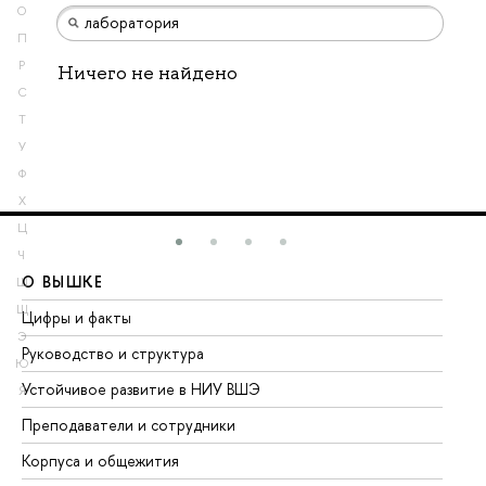
О
П
Р
Ничего не найдено
С
Т
У
Ф
Х
Ц
Ч
О ВЫШКЕ
О
Ш
Щ
Цифры и факты
Ли
Э
Руководство и структура
До
Ю
Устойчивое развитие в НИУ ВШЭ
Ол
Я
Преподаватели и сотрудники
Пр
Корпуса и общежития
Вы