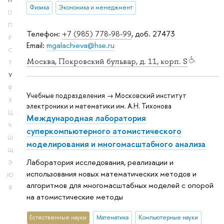
Н
Физика
Экономика и менеджмент
О
П
Телефон:
+7 (985) 778-98-99
, доб. 27473
Р
Email:
mgalachieva@hse.ru
С
Москва, Покровский бульвар, д. 11, корп. S
Т
У
Ф
Учебные подразделения → Московский институт
Х
электроники и математики им. А.Н. Тихонова
Ц
Международная лаборатория
Ч
суперкомпьютерного атомистического
Ш
моделирования и многомасштабного анализа
Щ
Лаборатория исследования, реализации и
Э
использования новых математических методов и
Ю
алгоритмов для многомасштабных моделей с опорой
Я
на атомистические методы
Естественные науки
Математика
Компьютерные науки