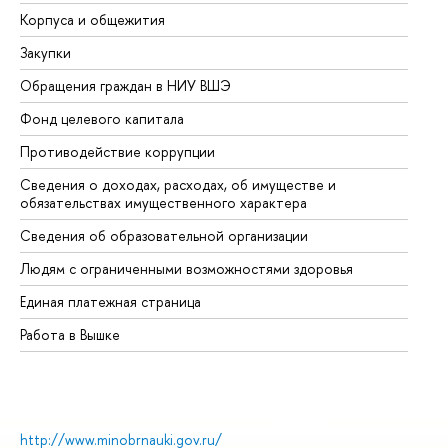
Корпуса и общежития
Вы
Закупки
Пр
Обращения граждан в НИУ ВШЭ
Ас
Фонд целевого капитала
До
Противодействие коррупции
Це
Сведения о доходах, расходах, об имуществе и
Би
обязательствах имущественного характера
Об
Сведения об образовательной организации
Об
Людям с ограниченными возможностями здоровья
Единая платежная страница
Работа в Вышке
http://www.minobrnauki.gov.ru/