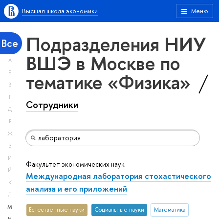
Высшая школа экономики
Меню
Подразделения НИУ
Все
ВШЭ в Москве по
А
тематике «Физика»
Б
В
Г
Сотрудники
Д
Е
Ж
З
И
Факультет экономических наук
Й
Международная лаборатория стохастического
К
анализа и его приложений
Л
М
Естественные науки
Социальные науки
Математика