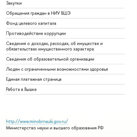
Закупки
Пр
Обращения граждан в НИУ ВШЭ
Ас
Фонд целевого капитала
До
Противодействие коррупции
Це
Сведения о доходах, расходах, об имуществе и
Би
обязательствах имущественного характера
Об
Сведения об образовательной организации
Об
Людям с ограниченными возможностями здоровья
Единая платежная страница
Работа в Вышке
http://www.minobrnauki.gov.ru/
Министерство науки и высшего образования РФ