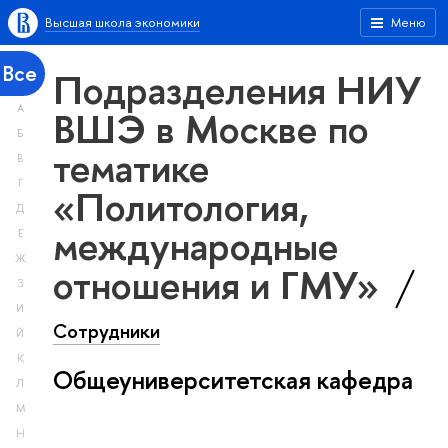
Высшая школа экономики
Меню
Все
Подразделения НИУ
А
ВШЭ в Москве по
Б
тематике
В
Г
«Политология,
Д
международные
Е
Ж
отношения и ГМУ»
З
И
Сотрудники
Й
К
Общеуниверситетская кафедра
Л
М
Н