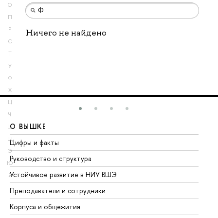
О
П
Р
Ничего не найдено
С
Т
У
Ф
Х
Ц
Ч
О ВЫШКЕ
О
Ш
Щ
Цифры и факты
Ли
Э
Руководство и структура
До
Ю
Устойчивое развитие в НИУ ВШЭ
Ол
Я
Преподаватели и сотрудники
Пр
Корпуса и общежития
Вы