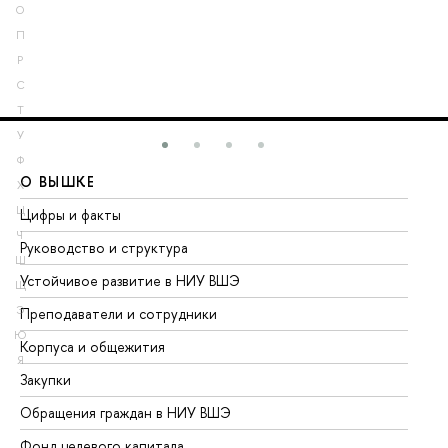
О
П
Р
С
Т
У
Ф
О ВЫШКЕ
О
Х
Ц
Цифры и факты
Ли
Ч
Руководство и структура
До
Ш
Устойчивое развитие в НИУ ВШЭ
Ол
Щ
Э
Преподаватели и сотрудники
Пр
Ю
Корпуса и общежития
Вы
Я
Закупки
Пр
Обращения граждан в НИУ ВШЭ
Ас
Фонд целевого капитала
До