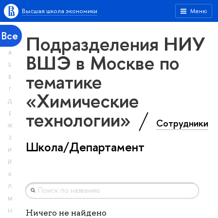
Высшая школа экономики
Меню
Все
Подразделения НИУ
А
ВШЭ в Москве по
Б
тематике
В
Г
«Химические
Д
технологии»
Е
Сотрудники
Ж
З
Школа/Департамент
И
Й
К
Л
М
Н
Ничего не найдено