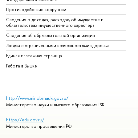
Противодействие коррупции
Це
Сведения о доходах, расходах, об имуществе и
Би
обязательствах имущественного характера
Об
Сведения об образовательной организации
Об
Людям с ограниченными возможностями здоровья
Единая платежная страница
Работа в Вышке
http://www.minobrnauki.gov.ru/
Министерство науки и высшего образования РФ
https://edu.gov.ru/
Министерство просвещения РФ