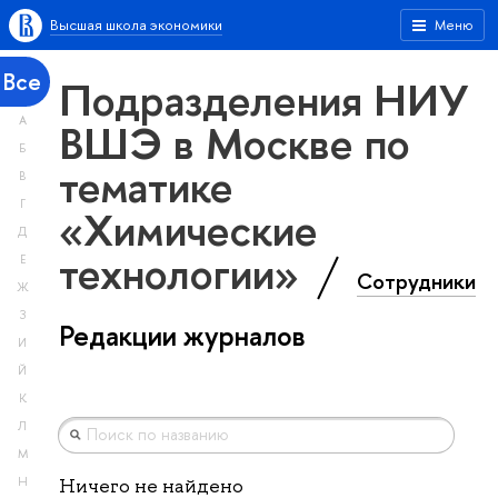
Высшая школа экономики
Меню
Все
Подразделения НИУ
А
ВШЭ в Москве по
Б
тематике
В
Г
«Химические
Д
технологии»
Е
Сотрудники
Ж
З
Редакции журналов
И
Й
К
Л
М
Н
Ничего не найдено