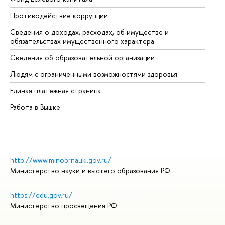
Противодействие коррупции
Це
Сведения о доходах, расходах, об имуществе и
Би
обязательствах имущественного характера
Об
Сведения об образовательной организации
Об
Людям с ограниченными возможностями здоровья
Единая платежная страница
Работа в Вышке
http://www.minobrnauki.gov.ru/
Министерство науки и высшего образования РФ
https://edu.gov.ru/
Министерство просвещения РФ