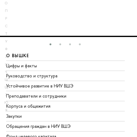
О
П
Р
С
Т
У
Ф
О ВЫШКЕ
О
Х
Ц
Цифры и факты
Ли
Ч
Руководство и структура
До
Ш
Устойчивое развитие в НИУ ВШЭ
Ол
Щ
Э
Преподаватели и сотрудники
Пр
Ю
Корпуса и общежития
Вы
Я
Закупки
Пр
Обращения граждан в НИУ ВШЭ
Ас
Фонд целевого капитала
До