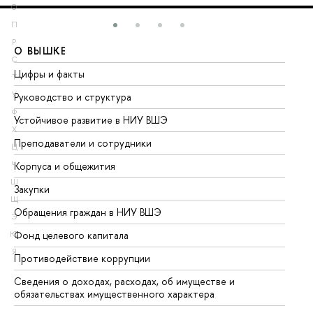
О
П
Р
О ВЫШКЕ
О
С
Цифры и факты
Ли
Т
У
Руководство и структура
До
Ф
Устойчивое развитие в НИУ ВШЭ
Ол
Х
Преподаватели и сотрудники
Пр
Ц
Корпуса и общежития
Вы
Ч
Ш
Закупки
Пр
Щ
Обращения граждан в НИУ ВШЭ
Ас
Э
Фонд целевого капитала
До
Ю
Я
Противодействие коррупции
Це
Сведения о доходах, расходах, об имуществе и
Би
обязательствах имущественного характера
Об