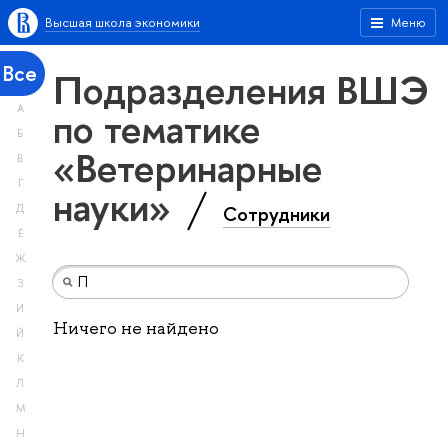
Высшая школа экономики
Меню
Все
Подразделения ВШЭ
А
по тематике
Б
«Ветеринарные
В
Г
науки»
Сотрудники
Д
Е
Ж
З
И
Ничего не найдено
Й
К
Л
М
Н