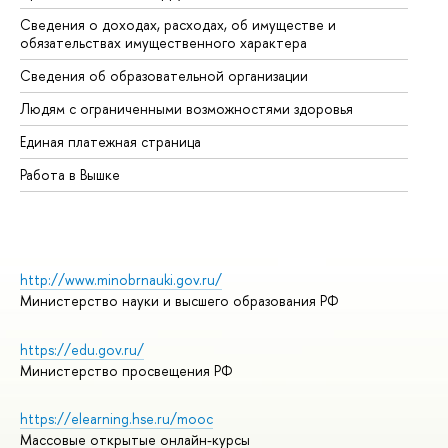
Сведения о доходах, расходах, об имуществе и
Би
обязательствах имущественного характера
Об
Сведения об образовательной организации
Об
Людям с ограниченными возможностями здоровья
Единая платежная страница
Работа в Вышке
http://www.minobrnauki.gov.ru/
Министерство науки и высшего образования РФ
https://edu.gov.ru/
Министерство просвещения РФ
https://elearning.hse.ru/mooc
Массовые открытые онлайн-курсы