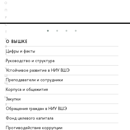
О
П
Р
С
Т
У
О ВЫШКЕ
О
Ф
Цифры и факты
Ли
Х
Руководство и структура
До
Ц
Ч
Устойчивое развитие в НИУ ВШЭ
Ол
Ш
Преподаватели и сотрудники
Пр
Щ
Корпуса и общежития
Вы
Э
Ю
Закупки
Пр
Я
Обращения граждан в НИУ ВШЭ
Ас
Фонд целевого капитала
До
Противодействие коррупции
Це