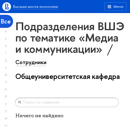
Высшая школа экономики
Меню
Все
Подразделения ВШЭ
А
по тематике «Медиа
Б
и коммуникации»
В
Г
Сотрудники
Д
Е
Общеуниверситетская кафедра
Ж
З
И
Й
К
Л
Ничего не найдено
М
Н