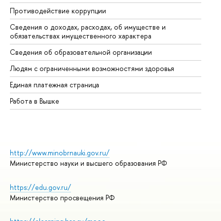
Противодействие коррупции
Це
Сведения о доходах, расходах, об имуществе и
Би
обязательствах имущественного характера
Об
Сведения об образовательной организации
Об
Людям с ограниченными возможностями здоровья
Единая платежная страница
Работа в Вышке
http://www.minobrnauki.gov.ru/
Министерство науки и высшего образования РФ
https://edu.gov.ru/
Министерство просвещения РФ