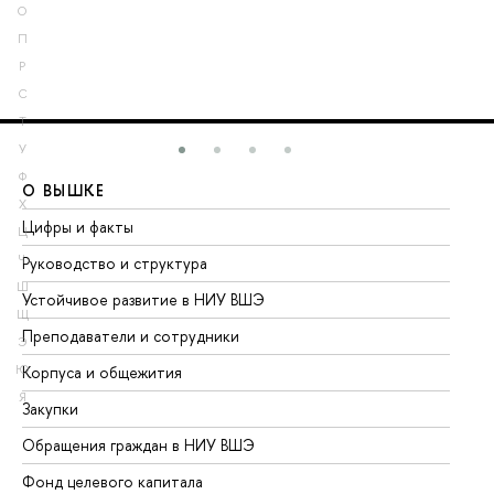
О
П
Р
С
Т
У
Ф
О ВЫШКЕ
О
Х
Цифры и факты
Ли
Ц
Ч
Руководство и структура
До
Ш
Устойчивое развитие в НИУ ВШЭ
Ол
Щ
Преподаватели и сотрудники
Пр
Э
Ю
Корпуса и общежития
Вы
Я
Закупки
Пр
Обращения граждан в НИУ ВШЭ
Ас
Фонд целевого капитала
До