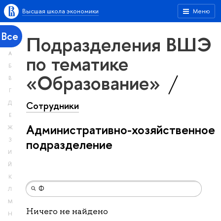
Высшая школа экономики
Меню
Все
Подразделения ВШЭ
А
по тематике
Б
«Образование»
В
Г
Сотрудники
Д
Е
Административно-хозяйственное
Ж
З
подразделение
И
Й
К
Л
М
Ничего не найдено
Н