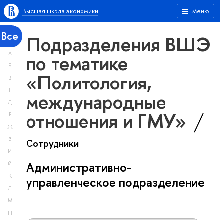
Высшая школа экономики
Меню
Все
Подразделения ВШЭ
А
по тематике
Б
«Политология,
В
Г
международные
Д
отношения и ГМУ»
Е
Ж
З
Сотрудники
И
Административно-
Й
К
управленческое подразделение
Л
М
Н