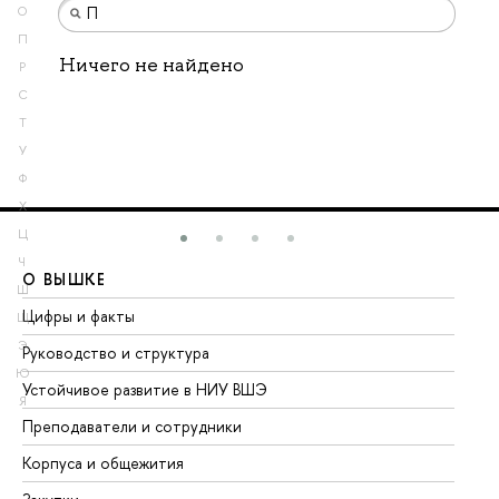
О
П
Ничего не найдено
Р
С
Т
У
Ф
Х
Ц
Ч
О ВЫШКЕ
О
Ш
Цифры и факты
Ли
Щ
Э
Руководство и структура
До
Ю
Устойчивое развитие в НИУ ВШЭ
Ол
Я
Преподаватели и сотрудники
Пр
Корпуса и общежития
Вы