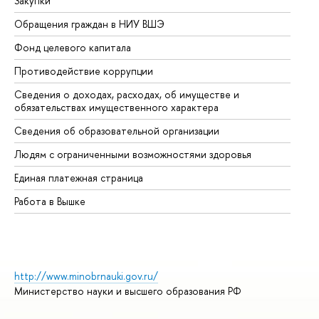
Закупки
Пр
Обращения граждан в НИУ ВШЭ
Ас
Фонд целевого капитала
До
Противодействие коррупции
Це
Сведения о доходах, расходах, об имуществе и
Би
обязательствах имущественного характера
Об
Сведения об образовательной организации
Об
Людям с ограниченными возможностями здоровья
Единая платежная страница
Работа в Вышке
http://www.minobrnauki.gov.ru/
Министерство науки и высшего образования РФ