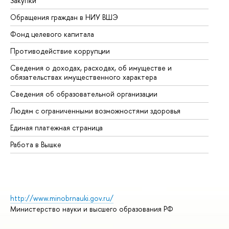
Закупки
Пр
Обращения граждан в НИУ ВШЭ
Ас
Фонд целевого капитала
До
Противодействие коррупции
Це
Сведения о доходах, расходах, об имуществе и
Би
обязательствах имущественного характера
Об
Сведения об образовательной организации
Об
Людям с ограниченными возможностями здоровья
Единая платежная страница
Работа в Вышке
http://www.minobrnauki.gov.ru/
Министерство науки и высшего образования РФ