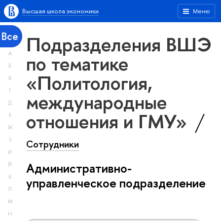
Высшая школа экономики
Меню
Все
Подразделения ВШЭ
А
по тематике
Б
«Политология,
В
Г
международные
Д
отношения и ГМУ»
Е
Ж
З
Сотрудники
И
Административно-
Й
К
управленческое подразделение
Л
М
Н