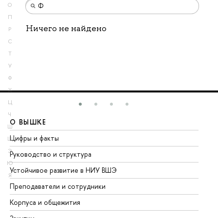
О
П
Ничего не найдено
Р
С
Т
У
Ф
Х
Ц
Ч
О ВЫШКЕ
О
Ш
Цифры и факты
Ли
Щ
Э
Руководство и структура
До
Ю
Устойчивое развитие в НИУ ВШЭ
Ол
Я
Преподаватели и сотрудники
Пр
Корпуса и общежития
Вы