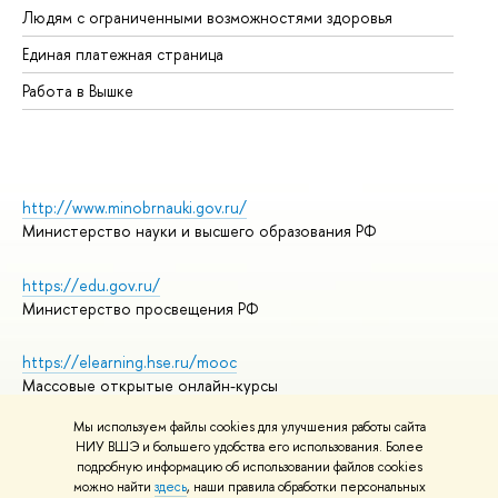
Людям с ограниченными возможностями здоровья
Единая платежная страница
Работа в Вышке
http://www.minobrnauki.gov.ru/
Министерство науки и высшего образования РФ
https://edu.gov.ru/
Министерство просвещения РФ
https://elearning.hse.ru/mooc
Массовые открытые онлайн-курсы
Мы используем файлы cookies для улучшения работы сайта
НИУ ВШЭ и большего удобства его использования. Более
подробную информацию об использовании файлов cookies
© НИУ ВШЭ 1993–2026
Адреса и контакты
можно найти
здесь
, наши правила обработки персональных