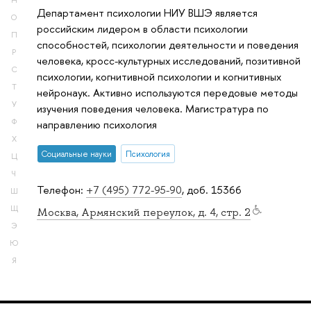
Н
Департамент психологии НИУ ВШЭ является
О
российским лидером в области психологии
П
способностей, психологии деятельности и поведения
Р
человека, кросс-культурных исследований, позитивной
С
психологии, когнитивной психологии и когнитивных
Т
нейронаук. Активно используются передовые методы
У
изучения поведения человека. Магистратура по
Ф
направлению психология
Х
Социальные науки
Психология
Ц
Ч
Телефон:
+7 (495) 772-95-90
, доб. 15366
Ш
Щ
Москва, Армянский переулок, д. 4, стр. 2
Э
Ю
Я