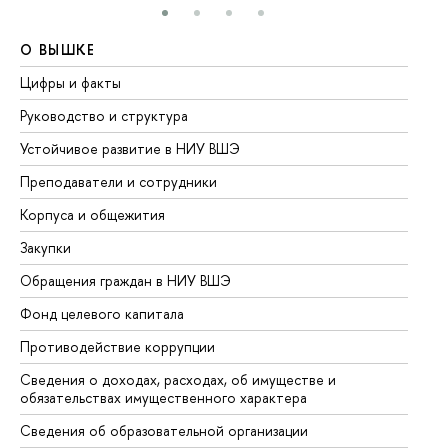
О ВЫШКЕ
О
Цифры и факты
Ли
Руководство и структура
До
Устойчивое развитие в НИУ ВШЭ
Ол
Преподаватели и сотрудники
Пр
Корпуса и общежития
Вы
Закупки
Пр
Обращения граждан в НИУ ВШЭ
Ас
Фонд целевого капитала
До
Противодействие коррупции
Це
Сведения о доходах, расходах, об имуществе и
Би
обязательствах имущественного характера
Об
Сведения об образовательной организации
Об