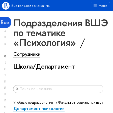
Высшая школа экономики
Меню
Подразделения ВШЭ
Все
по тематике
А
«Психология»
Б
В
Г
Сотрудники
Д
Е
Школа/Департамент
Ж
З
И
Й
К
Л
Учебные подразделения → Факультет социальных наук
М
Департамент психологии