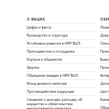
О ВЫШКЕ
ОБР
Цифры и факты
Лице
Руководство и структура
Дову
Устойчивое развитие в НИУ ВШЭ
Олим
Преподаватели и сотрудники
Прие
Корпуса и общежития
Вышк
Закупки
Прие
Обращения граждан в НИУ ВШЭ
Аспи
Фонд целевого капитала
Допо
Противодействие коррупции
Цент
Сведения о доходах, расходах, об
Бизн
имуществе и обязательствах
Обра
имущественного характера