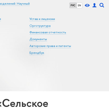
азделений: Научный
РУС
EN
и
Устав и лицензии
Оргструктура
Финансовая отчетность
Документы
Авторские права и патенты
Брендбук
«Сельское