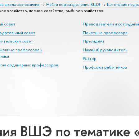
ая школа экономики»
Найти подразделение ВШЭ
Категория подр
е хозяйство, лесное хозяйство, рыбное хозяйство»
ый совет
Преподаватели и сотрудник
юдательный совет
Почетные профессора
ительский совет
Президент
уженные профессора и
Научный руководитель
тники
Ректор
егия ординарных профессоров
Профсоюз работников
ия ВШЭ по тематике 