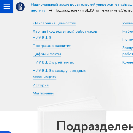
Национальный исследовательский университет «Высш
институт
Подразделения ВШЭ по тематике «Сельско
Декларация ценностей
Учен
Хартия (кодекс этики) работников
Набл
НИУ ВШЭ
Попеч
Программа развития
Засл
Цифры и факты
рабо
НИУ ВШЭ в рейтингах
Колл
НИУ ВШЭ в международных
ассоциациях
История
Мы помним
Подразделен