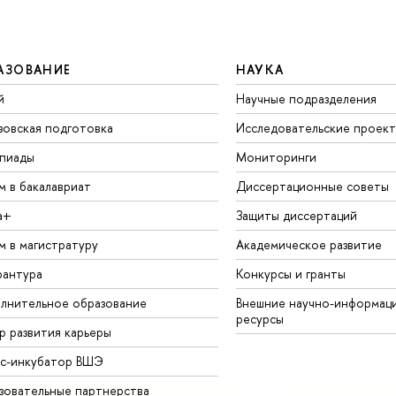
АЗОВАНИЕ
НАУКА
й
Научные подразделения
зовская подготовка
Исследовательские проек
пиады
Мониторинги
м в бакалавриат
Диссертационные советы
а+
Защиты диссертаций
м в магистратуру
Академическое развитие
рантура
Конкурсы и гранты
лнительное образование
Внешние научно-информац
ресурсы
р развития карьеры
ес-инкубатор ВШЭ
зовательные партнерства