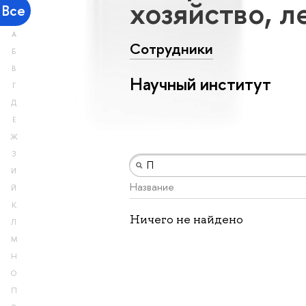
хозяйство, л
Все
А
Сотрудники
Б
В
Научный институт
Г
Д
Е
Ж
З
И
Название
Й
К
Ничего не найдено
Л
М
Н
О
П