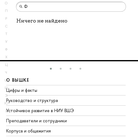
О
П
Р
Ничего не найдено
С
Т
У
Ф
Х
Ц
Ч
О ВЫШКЕ
О
Ш
Щ
Цифры и факты
Ли
Э
Руководство и структура
До
Ю
Устойчивое развитие в НИУ ВШЭ
Ол
Я
Преподаватели и сотрудники
Пр
Корпуса и общежития
Вы