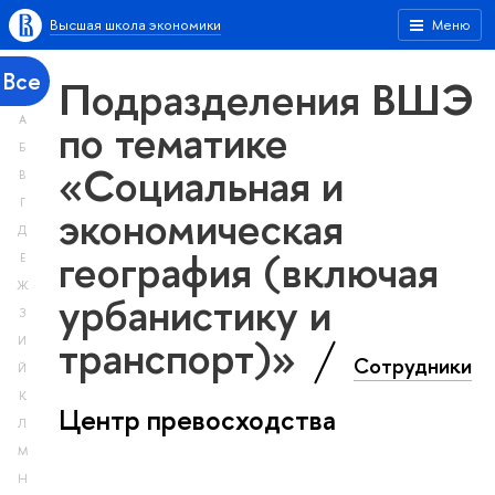
Высшая школа экономики
Меню
Все
Подразделения ВШЭ
А
по тематике
Б
«Социальная и
В
Г
экономическая
Д
география (включая
Е
Ж
урбанистику и
З
транспорт)»
И
Сотрудники
Й
К
Центр превосходства
Л
М
Н