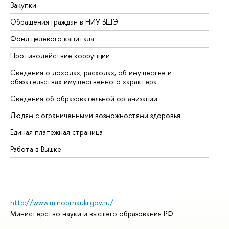
Закупки
Пр
Обращения граждан в НИУ ВШЭ
Ас
Фонд целевого капитала
До
Противодействие коррупции
Це
Сведения о доходах, расходах, об имуществе и
Би
обязательствах имущественного характера
Об
Сведения об образовательной организации
Об
Людям с ограниченными возможностями здоровья
Единая платежная страница
Работа в Вышке
http://www.minobrnauki.gov.ru/
Министерство науки и высшего образования РФ