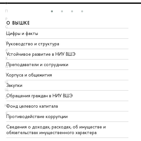
О
П
Р
О ВЫШКЕ
О
С
Цифры и факты
Ли
Т
У
Руководство и структура
До
Ф
Устойчивое развитие в НИУ ВШЭ
Ол
Х
Преподаватели и сотрудники
Пр
Ц
Корпуса и общежития
Вы
Ч
Ш
Закупки
Пр
Щ
Обращения граждан в НИУ ВШЭ
Ас
Э
Фонд целевого капитала
До
Ю
Я
Противодействие коррупции
Це
Сведения о доходах, расходах, об имуществе и
Би
обязательствах имущественного характера
Об