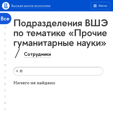
Высшая школа экономики
Меню
Все
Подразделения ВШЭ
А
по тематике «Прочие
Б
гуманитарные науки»
В
Г
Сотрудники
Д
Е
Ж
З
И
Ничего не найдено
Й
К
Л
М
Н