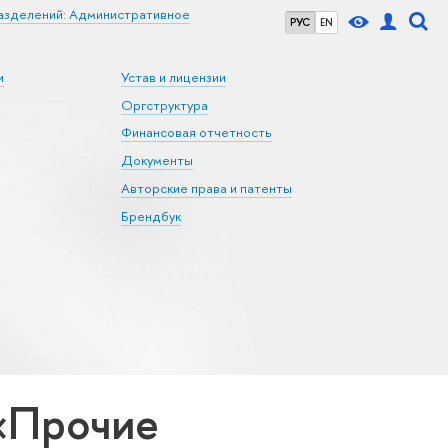
азделений: Административное
РУС
EN
и
Устав и лицензии
Оргструктура
Финансовая отчетность
Документы
Авторские права и патенты
Брендбук
«Прочие