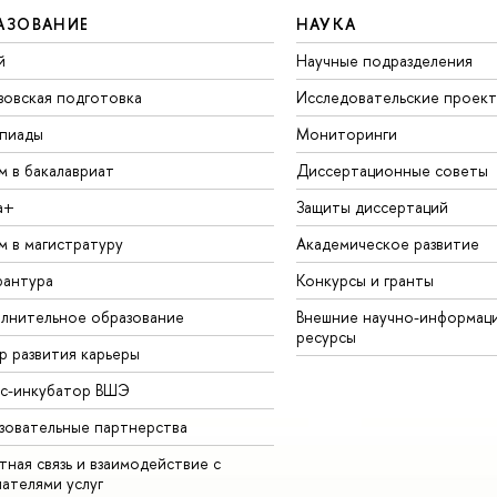
АЗОВАНИЕ
НАУКА
й
Научные подразделения
зовская подготовка
Исследовательские проек
пиады
Мониторинги
м в бакалавриат
Диссертационные советы
а+
Защиты диссертаций
м в магистратуру
Академическое развитие
рантура
Конкурсы и гранты
лнительное образование
Внешние научно-информац
ресурсы
р развития карьеры
ес-инкубатор ВШЭ
зовательные партнерства
ная связь и взаимодействие с
чателями услуг