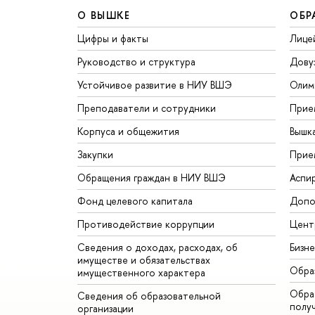
О ВЫШКЕ
ОБР
Цифры и факты
Лице
Руководство и структура
Дову
Устойчивое развитие в НИУ ВШЭ
Олим
Преподаватели и сотрудники
Прие
Корпуса и общежития
Вышк
Закупки
Прие
Обращения граждан в НИУ ВШЭ
Аспи
Фонд целевого капитала
Допо
Противодействие коррупции
Цент
Сведения о доходах, расходах, об
Бизн
имуществе и обязательствах
Обра
имущественного характера
Обрат
Сведения об образовательной
полу
организации