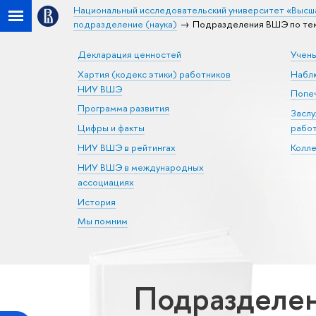
Национальный исследовательский университет «Высш
подразделение (наука)
Подразделения ВШЭ по тем
Декларация ценностей
Учен
Хартия (кодекс этики) работников
Набл
НИУ ВШЭ
Попеч
Программа развития
Засл
Цифры и факты
рабо
НИУ ВШЭ в рейтингах
Колл
НИУ ВШЭ в международных
ассоциациях
История
Мы помним
Подразделен