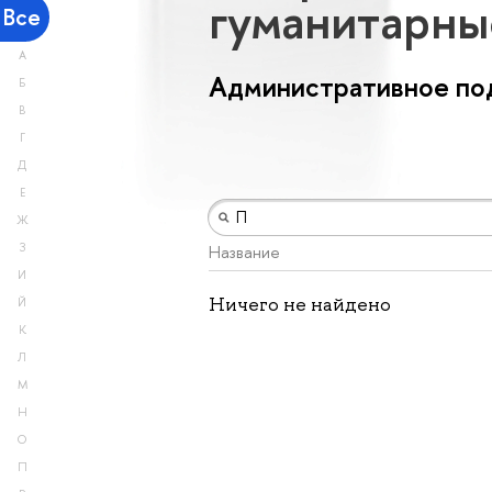
гуманитарны
Все
А
Административное под
Б
В
Г
Д
Е
Ж
З
Название
И
Ничего не найдено
Й
К
Л
М
Н
О
П