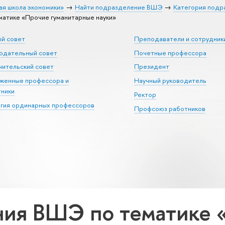
ая школа экономики»
Найти подразделение ВШЭ
Категория подр
атике «Прочие гуманитарные науки»
ый совет
Преподаватели и сотрудник
юдательный совет
Почетные профессора
ительский совет
Президент
уженные профессора и
Научный руководитель
тники
Ректор
егия ординарных профессоров
Профсоюз работников
ия ВШЭ по тематике 