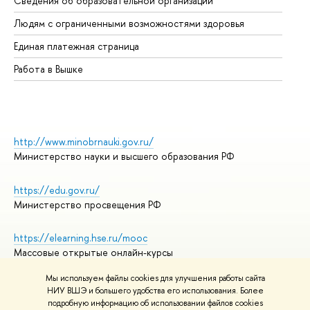
Сведения об образовательной организации
Об
Людям с ограниченными возможностями здоровья
Единая платежная страница
Работа в Вышке
http://www.minobrnauki.gov.ru/
Министерство науки и высшего образования РФ
https://edu.gov.ru/
Министерство просвещения РФ
https://elearning.hse.ru/mooc
Массовые открытые онлайн-курсы
Мы используем файлы cookies для улучшения работы сайта
НИУ ВШЭ и большего удобства его использования. Более
подробную информацию об использовании файлов cookies
© НИУ ВШЭ 1993–2026
Адреса и контакты