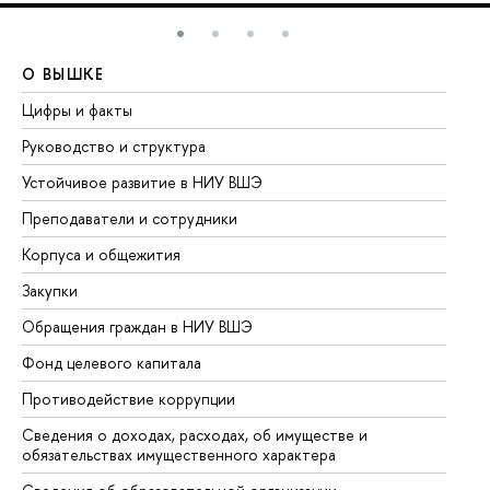
О ВЫШКЕ
О
Цифры и факты
Ли
Руководство и структура
До
Устойчивое развитие в НИУ ВШЭ
Ол
Преподаватели и сотрудники
Пр
Корпуса и общежития
Вы
Закупки
Пр
Обращения граждан в НИУ ВШЭ
Ас
Фонд целевого капитала
До
Противодействие коррупции
Це
Сведения о доходах, расходах, об имуществе и
Би
обязательствах имущественного характера
Об