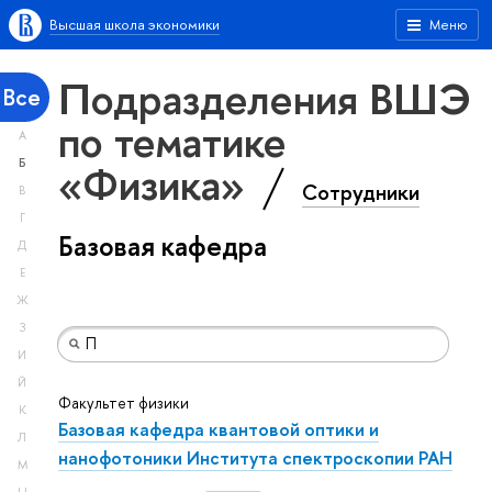
Высшая школа экономики
Меню
Подразделения ВШЭ
Все
по тематике
А
«Физика»
Б
Сотрудники
В
Г
Базовая кафедра
Д
Е
Ж
З
И
Й
Факультет физики
К
Базовая кафедра квантовой оптики и
Л
нанофотоники Института спектроскопии РАН
М