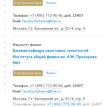
Н
Естественные науки
Физика
О
П
Телефон:
+7 (495) 772-95-90
, доб. 15407
Р
Email:
facultyofphysics@hse.ru
С
Москва, Ст. Басманная ул., д. 21/4, стр. 5
Т
У
Ф
Факультет физики
Х
Базовая кафедра квантовых технологий
Ц
Института общей физики им. А.М. Прохорова
Ч
РАН
Ш
Щ
Естественные науки
Физика
Э
Ю
Телефон:
+7 (495) 772-95-90
, доб. 15407
Я
Email:
facultyofphysics@hse.ru
Москва, Ст. Басманная ул., д. 21/4, стр. 5
Помощник декана:
+7 (495) 772-95-90
, доб. 15407