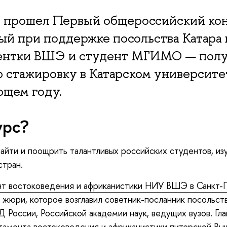
е прошел Первый общероссийский кон
ый при поддержке посольства Катара 
дентки ВШЭ и студент МГИМО — пол
 стажировку в Катарском университет
ющем году.
урс?
айти и поощрить талантливых российских студентов, из
стран.
т востоковедения и африканистики НИУ ВШЭ в Санкт-
В жюри, которое возглавил советник-посланник посольств
 России, Российской академии наук, ведущих вузов. Гл
тамента востоковедения и африканистики питерской Вы