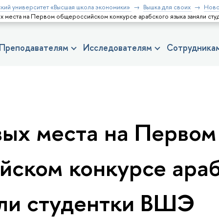
кий университет «Высшая школа экономики»
Вышка для своих
Ново
х места на Первом общероссийском конкурсе арабского языка заняли ст
Преподавателям
Исследователям
Сотрудника
вых места на Первом
йском конкурсе араб
яли студентки ВШЭ