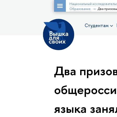
Национальный исследовательс
Образование
Два призовы
Студентам
Два призо
общеросси
языка зан