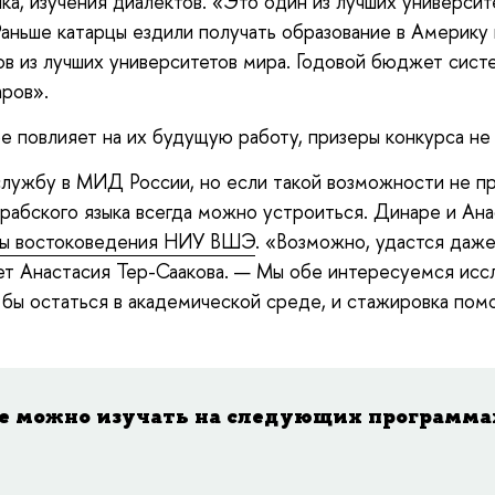
ка, изучения диалектов. «Это один из лучших универси
аньше катарцы ездили получать образование в Америку и
ов из лучших университетов мира. Годовой бюджет сист
ров».
ре повлияет на их будущую работу, призеры конкурса не
лужбу в МИД России, но если такой возможности не пре
арабского языка всегда можно устроиться. Динаре и Ан
ы востоковедения НИУ ВШЭ
. «Возможно, удастся даже
ает Анастасия Тер-Саакова. — Мы обе интересуемся исс
 бы остаться в академической среде, и стажировка пом
е можно изучать на следующих программа