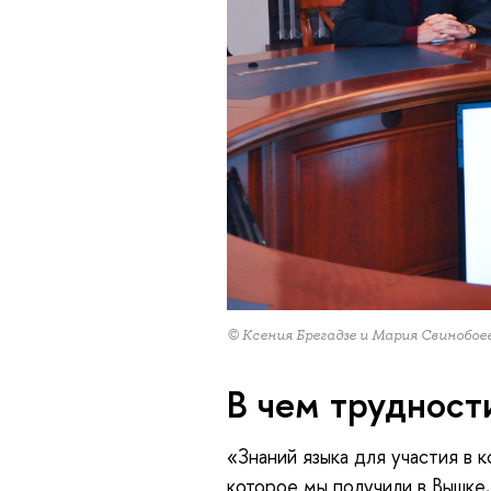
© Ксения Брегадзе и Мария Свинобо
В чем трудност
«Знаний языка для участия в 
которое мы получили в Вышке,