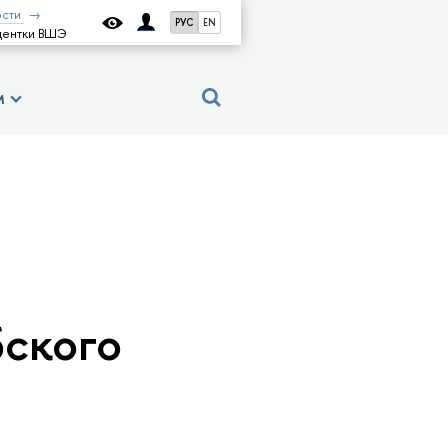
сти
РУС
EN
удентки ВШЭ
м
ского