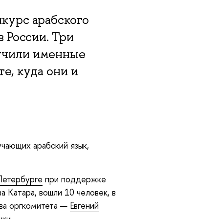
курс арабского
в России. Три
учили именные
е, куда они и
учающих арабский язык,
Петербурге
при поддержке
а Катара, вошли 10 человек, в
ава оргкомитета —
Евгений
шки.