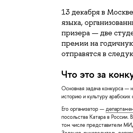
13 декабря в Москв
языка, организованн
призера — две сту
премии на годичную
отправятся в следу
Что это за конк
Основная задача конкурса — н
историю и культуру арабских 
Его организатор —
департамен
посольства Катара в России. 
том числе представители МИД
Зеленев
, руководитель депар