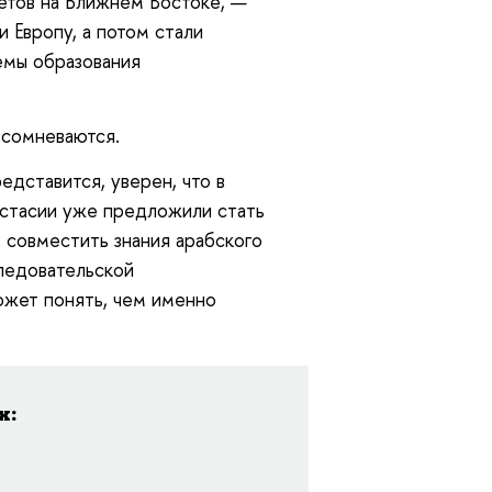
тетов на Ближнем Востоке, —
 Европу, а потом стали
емы образования
 сомневаются.
дставится, уверен, что в
астасии уже предложили стать
 совместить знания арабского
ледовательской
ожет понять, чем именно
х: