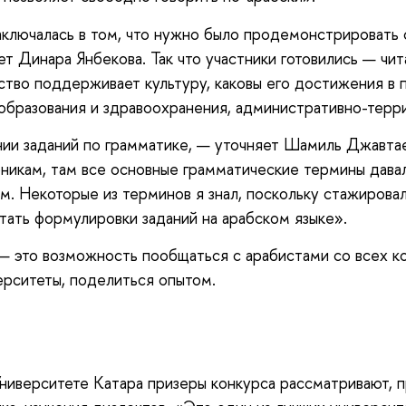
аключалась в том, что нужно было продемонстрировать 
т Динара Янбекова. Так что участники готовились — чита
рство поддерживает культуру, каковы его достижения в
образования и здравоохранения, административно-терри
ии заданий по грамматике, — уточняет Шамиль Джавтаев
икам, там все основные грамматические термины давали
м. Некоторые из терминов я знал, поскольку стажирова
тать формулировки заданий на арабском языке».
 это возможность пообщаться с арабистами со всех ко
рситеты, поделиться опытом.
иверситете Катара призеры конкурса рассматривают, п