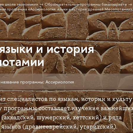
ая школа экономики»
Образовательные программы бакалавриата
ая программа «Ассириология: языки и история древней Месопотамии»
языки и история
потамии
 название программы: Ассириология
ит специалистов по языкам, истории и культ
у программы составляет изучение важнейши
(аккадский, шумерский, хеттский) и ряда
языков (древнееврейский, угаритский).