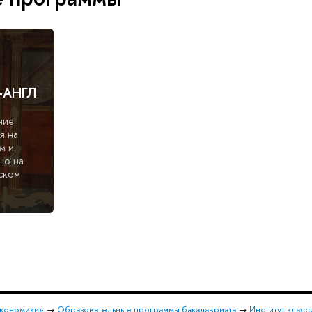
+АНГЛ
ние
я на
м и
но на
ском
экономики»
→
Образовательные программы бакалавриата
→
Институт класс