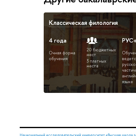
Классическая филология
4 года
РУС
20 бюджетных
Очная форма
Обуче
мест
обучения
ведетс
3 платных
русско
места
частич
англий
языке
Национальный исследовательский университет «Высшая школа 