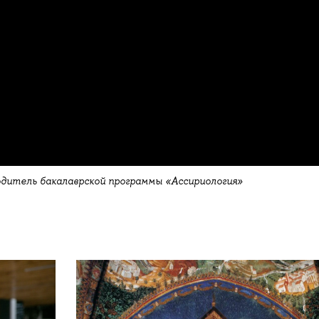
одитель бакалаврской программы «Ассириология»