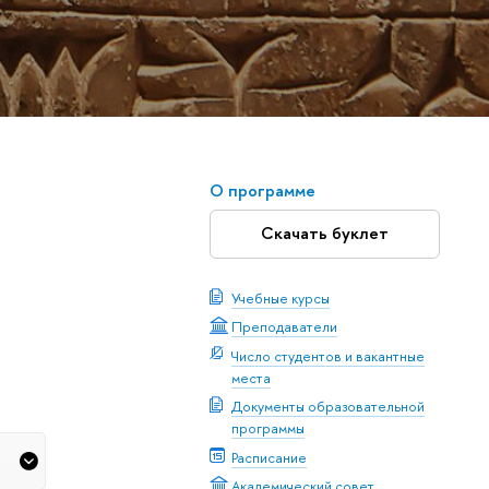
О программе
Скачать буклет
Учебные курсы
Преподаватели
Число студентов и вакантные
места
Документы образовательной
программы
Расписание
Академический совет