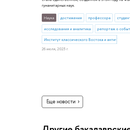
гуманитарных наук.
Наука
достижения
профессора
студен
исследования и аналитика
репортаж о собы
Институт классического Востока и античности
26 июля, 2023 г.
Еще новости
Другие бакалаврски