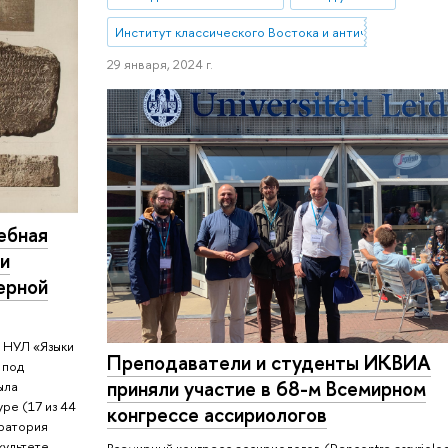
Институт классического Востока и античности
29 января, 2024 г.
ебная
 и
ерной
у НУЛ «Языки
Преподаватели и студенты ИКВИА
 под
приняли участие в 68-м Всемирном
ыла
ре (17 из 44
конгрессе ассириологов
оратория
культете