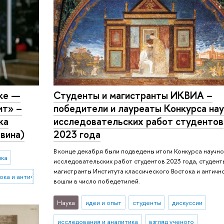
ке —
Студенты и магистранты ИКВИА –
ит» –
победители и лауреаты Конкурса нау
ка
исследовательских работ студентов
вина)
2023 года
В конце декабря были подведены итоги Конкурса научно
ика
исследовательских работ студентов 2023 года, студент
магистранты Института классического Востока и античн
ока и античности
вошли в число победетилей.
Наука
идеи и опыт
студенты
дискуссии
исследования и аналитика
взгляд ученого