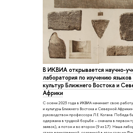
В ИКВИА открывается научно-уч
лаборатория по изучению языков
культур Ближнего Востока и Сев
Африки
С осени 2023 года в ИКВИА начинает свою работ
и культуры Ближнего Востока и Северной Африки»
руководством профессора Л.Е. Когана. Победа б
одержана в трудной борьбе – сначала в первом ту
заявок), а потом и во втором (9 из 17). Наша лаб
стала единственной, созданной в этом году на Фа