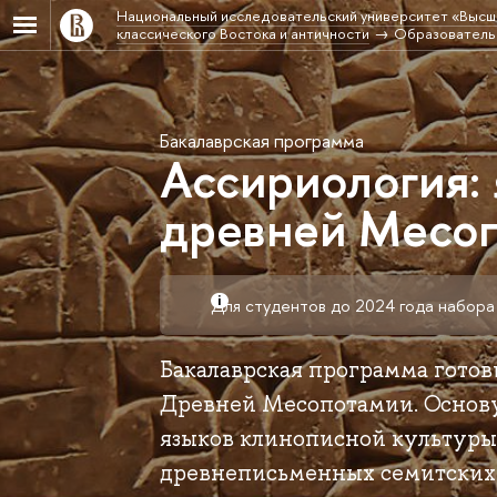
Национальный исследовательский университет «Высш
классического Востока и античности
Образовательн
Бакалаврская программа
Ассириология: 
древней Месо
Для студентов до 2024 года набора
Бакалаврская программа готов
Древней Месопотамии. Основ
языков клинописной культуры 
древнеписьменных семитских 