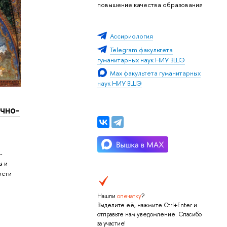
повышение качества образования
Ассириология
Telegram факультета
гуманитарных наук НИУ ВШЭ
Мах факультета гуманитарных
наук НИУ ВШЭ
чно-
-
ы и
ости
Нашли
опечатку
?
Выделите её, нажмите Ctrl+Enter и
отправьте нам уведомление. Спасибо
за участие!