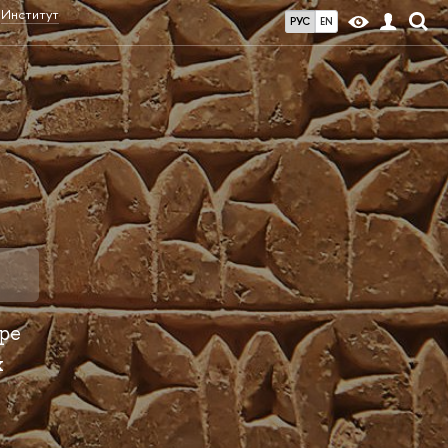
Институт
РУС
EN
уре
х