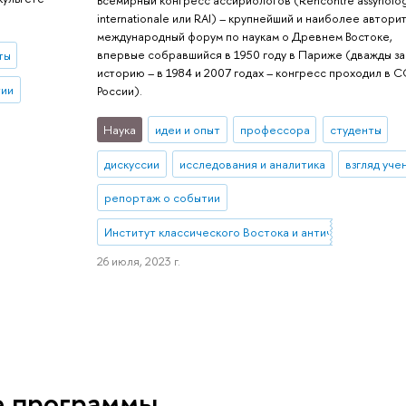
Всемирный конгресс ассириологов (Rencontre assyriolo
internationale или RAI) – крупнейший и наиболее автори
международный форум по наукам о Древнем Востоке,
впервые собравшийся в 1950 году в Париже (дважды з
ты
историю – в 1984 и 2007 годах – конгресс проходил в 
тии
России).
Наука
идеи и опыт
профессора
студенты
дискуссии
исследования и аналитика
взгляд уче
репортаж о событии
Институт классического Востока и античности
26 июля, 2023 г.
е программы