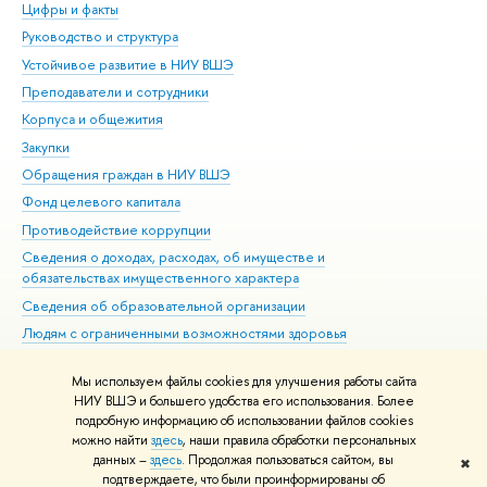
Цифры и факты
Ли
Руководство и структура
Дов
Устойчивое развитие в НИУ ВШЭ
Ол
Преподаватели и сотрудники
При
Корпуса и общежития
Вы
Закупки
При
Обращения граждан в НИУ ВШЭ
Ас
Фонд целевого капитала
До
Противодействие коррупции
Цен
Сведения о доходах, расходах, об имуществе и
Би
обязательствах имущественного характера
Об
Сведения об образовательной организации
Обр
Людям с ограниченными возможностями здоровья
Единая платежная страница
Мы используем файлы cookies для улучшения работы сайта
Работа в Вышке
НИУ ВШЭ и большего удобства его использования. Более
подробную информацию об использовании файлов cookies
можно найти
здесь
, наши правила обработки персональных
данных –
здесь
. Продолжая пользоваться сайтом, вы
✖
Редактору
подтверждаете, что были проинформированы об