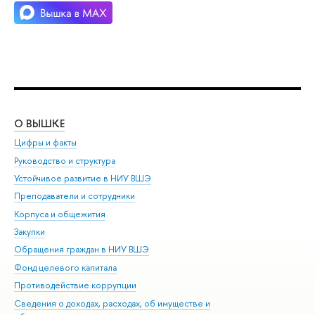
О ВЫШКЕ
ОБ
Цифры и факты
Ли
Руководство и структура
Дов
Устойчивое развитие в НИУ ВШЭ
Ол
Преподаватели и сотрудники
При
Корпуса и общежития
Вы
Закупки
При
Обращения граждан в НИУ ВШЭ
Ас
Фонд целевого капитала
До
Противодействие коррупции
Цен
Сведения о доходах, расходах, об имуществе и
Би